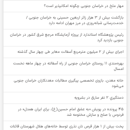
‌مهار ملخ در خراسان جنوبی چگونه امکانپذیر است؟
بازگشت بیش از ۳ هزار زائر اربعین حسینی به خراسان جنوبی /
خدمت‌رسانی شبانه‌روزی در مرز مهران ادامه دارد
رئیس پژوهشگاه استاندارد از پروژه آزمایشگاه مرجع شرق کشور در خراسان
جنوبی بازدید کرد
اجرای بیش از ۲ میلیون مترمربع آسفالت معابر طی چهار سال گذشته
بهره‌مندی ۱۱ روستای خراسان جنوبی از راه آسفالته در چهار ماهه نخست
امسال
خانه معدن، بازوی تخصصی پیگیری مطالبات معدنکاران خراسان جنوبی
می‌شود
دستگيري 2 نفر سارق در بشرويه
۴۵ پرونده در پویش «به عشق امام حسین(ع)، برای ایران همدل» در
فردوس با صلح و سازش مختومه شد
پخت بیش از 1 هزار قرص نان نذری توسط خانه‌های هلال شهرستان قائنات