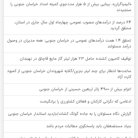
«کیمیاگران»، بینایی بیش از ۵ هزار مددجوی کمیته امداد خراسان جنوبی را
سنجیدند
64 درصد از درآمدهای مصوب عمومی چهارماه اول سال جاری در استان،
محقق گردید.
تحقق ۱.۴ همت درآمدهای عمومی در خراسان جنوبی؛ همه مدیران در وصول
درآمد مسئولند
توقيف کامیون کشنده حامل 23 هزار لیتر گاز مایع قاچاق در نهبندان
ساعت‌ها انتظار برای چند لیتر بنزین/گلایه شهروندان خراسان جنوبی از کمبود
کارت آزاد
اعزام بیش از 4900 زائر اربعین حسینی از خراسان جنوبی
ادغامی که نگرانی کارکنان و فعالان کشاورزی را برانگیخت
گزارش نگاه مسئولان را به جاده گولگ کشاند/بازدید استاندار خراسان جنوبی
بنیاد مستضعفان باید پاسخگوی مطالبات مردم باشد