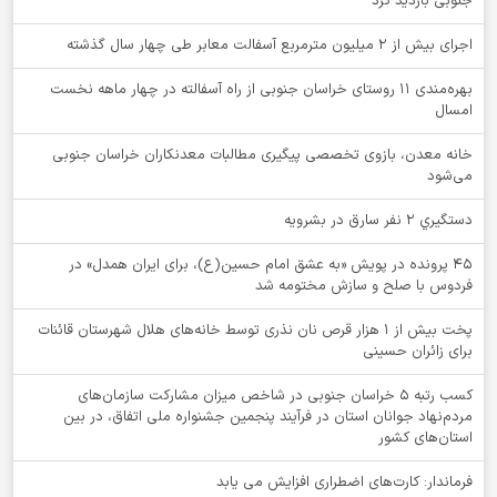
جنوبی بازدید کرد
اجرای بیش از ۲ میلیون مترمربع آسفالت معابر طی چهار سال گذشته
بهره‌مندی ۱۱ روستای خراسان جنوبی از راه آسفالته در چهار ماهه نخست
امسال
خانه معدن، بازوی تخصصی پیگیری مطالبات معدنکاران خراسان جنوبی
می‌شود
دستگيري 2 نفر سارق در بشرويه
۴۵ پرونده در پویش «به عشق امام حسین(ع)، برای ایران همدل» در
فردوس با صلح و سازش مختومه شد
پخت بیش از 1 هزار قرص نان نذری توسط خانه‌های هلال شهرستان قائنات
برای زائران حسینی
کسب رتبه ۵ خراسان جنوبی در شاخص میزان مشارکت سازمان‌های
مردم‌نهاد جوانان استان در فرآیند پنجمین جشنواره ملی اتفاق، در بین
استان‌های کشور
فرماندار: کارت‌های اضطراری افزایش می یابد