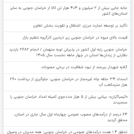
جابه جایی بیش از 2 میلیون و 404 هزار تن کالا از خراسان جنوبی به سایر
استان‌های کشور
تأکید بر توسعه تجارت مرزی، اشتغال و تقویت بخش تعاون
قیمت بالای میوه در خراسان جنوبی زیر ذره‌بین کارگروه تنظیم بازار
خراسان جنوبی رتبه اول کشور در پذیرش توبه متهمان / انجام ۲۶۸۲ بازدید
نظارتی از زندان‌ها استان در چهار ماهه نخست سال 1405
گلایه شهردار بیرجند از نبود شفافیت در برخی مصوبات
انسداد ۳۴ حلقه چاه غیرمجاز در خراسان جنوبی؛ جلوگیری از برداشت ۲۶۰
هزار مترمکعب آب
«کیمیاگران»، بینایی بیش از ۵ هزار مددجوی کمیته امداد خراسان جنوبی را
سنجیدند
64 درصد از درآمدهای مصوب عمومی چهارماه اول سال جاری در استان،
محقق گردید.
تحقق ۱.۴ همت درآمدهای عمومی در خراسان جنوبی؛ همه مدیران در وصول