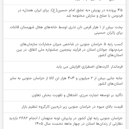
۴۵ پرونده در پویش «به عشق امام حسین(ع)، برای ایران همدل» در
فردوس با صلح و سازش مختومه شد
پخت بیش از 1 هزار قرص نان نذری توسط خانه‌های هلال شهرستان قائنات
برای زائران حسینی
کسب رتبه ۵ خراسان جنوبی در شاخص میزان مشارکت سازمان‌های
مردم‌نهاد جوانان استان در فرآیند پنجمین جشنواره ملی اتفاق، در بین
استان‌های کشور
فرماندار: کارت‌های اضطراری افزایش می یابد
جابه جایی بیش از 2 میلیون و 404 هزار تن کالا از خراسان جنوبی به سایر
استان‌های کشور
تأکید بر توسعه تجارت مرزی، اشتغال و تقویت بخش تعاون
قیمت بالای میوه در خراسان جنوبی زیر ذره‌بین کارگروه تنظیم بازار
خراسان جنوبی رتبه اول کشور در پذیرش توبه متهمان / انجام ۲۶۸۲ بازدید
نظارتی از زندان‌ها استان در چهار ماهه نخست سال 1405