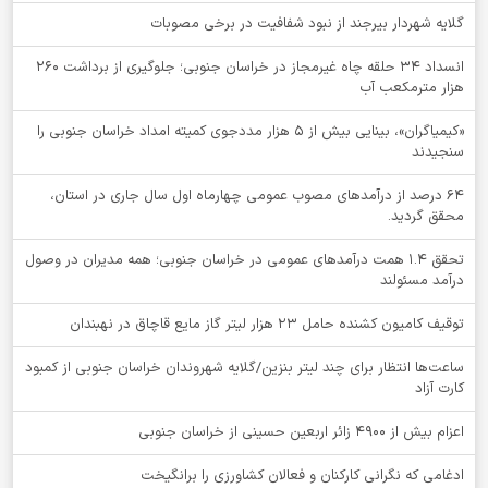
گلایه شهردار بیرجند از نبود شفافیت در برخی مصوبات
انسداد ۳۴ حلقه چاه غیرمجاز در خراسان جنوبی؛ جلوگیری از برداشت ۲۶۰
هزار مترمکعب آب
«کیمیاگران»، بینایی بیش از ۵ هزار مددجوی کمیته امداد خراسان جنوبی را
سنجیدند
64 درصد از درآمدهای مصوب عمومی چهارماه اول سال جاری در استان،
محقق گردید.
تحقق ۱.۴ همت درآمدهای عمومی در خراسان جنوبی؛ همه مدیران در وصول
درآمد مسئولند
توقيف کامیون کشنده حامل 23 هزار لیتر گاز مایع قاچاق در نهبندان
ساعت‌ها انتظار برای چند لیتر بنزین/گلایه شهروندان خراسان جنوبی از کمبود
کارت آزاد
اعزام بیش از 4900 زائر اربعین حسینی از خراسان جنوبی
ادغامی که نگرانی کارکنان و فعالان کشاورزی را برانگیخت