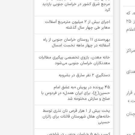
مرجع شرق کشور در خراسان جنوبی بازدید
کرد
ان با فرا رسیدن ۲۴ خردادماه، که
مطابق با ۱۴ ژوئن به عنوان روز جهانی اهداکنندگان خون شناخته می‌شود، مراسمی با هدف تجلیل از اهداکنندگان استان روز ۲۵
اجرای بیش از ۲ میلیون مترمربع آسفالت
معابر طی چهار سال گذشته
علام
بهره‌مندی ۱۱ روستای خراسان جنوبی از راه
آسفالته در چهار ماهه نخست امسال
اکز
خانه معدن، بازوی تخصصی پیگیری مطالبات
معدنکاران خراسان جنوبی می‌شود
با اهدای
دستگيري 2 نفر سارق در بشرويه
۴۵ پرونده در پویش «به عشق امام
قرار
حسین(ع)، برای ایران همدل» در فردوس با
صلح و سازش مختومه شد
پخت بیش از 1 هزار قرص نان نذری توسط
چنان
خانه‌های هلال شهرستان قائنات برای زائران
حسینی
کسب رتبه ۵ خراسان جنوبی در شاخص