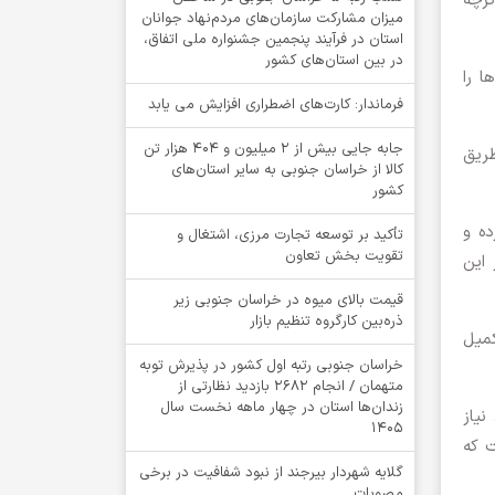
 که اگرچه
میزان مشارکت سازمان‌های مردم‌نهاد جوانان
استان در فرآیند پنجمین جشنواره ملی اتفاق،
در بین استان‌های کشور
 از این فرآورده‌ها را
فرماندار: کارت‌های اضطراری افزایش می یابد
جابه جایی بیش از 2 میلیون و 404 هزار تن
طریق
کالا از خراسان جنوبی به سایر استان‌های
کشور
 ۱۴۰۳ شروع به کار کرده و
تأکید بر توسعه تجارت مرزی، اشتغال و
تقویت بخش تعاون
این
قیمت بالای میوه در خراسان جنوبی زیر
ذره‌بین کارگروه تنظیم بازار
یز و تکمیل
خراسان جنوبی رتبه اول کشور در پذیرش توبه
متهمان / انجام ۲۶۸۲ بازدید نظارتی از
زندان‌ها استان در چهار ماهه نخست سال
نیاز
1405
هداکنندگان خون در استان ۴۰ سال است که
گلایه شهردار بیرجند از نبود شفافیت در برخی
مصوبات