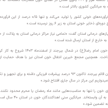
مدیرکل انتقال خون خراسان جنوبی گفت: «در سال گذشته هزار و ۴۴۱ بانوی استان در اهدای خون مشارکت داشته‌اند
وی ادامه داد: «خراسان جنوبی ۰/۹۹ درصد از کل فرآورده‌های خونی کشور را تولید می‌کند و تنها ۰/۵ درصد
ر خونی استان به زیر ۶ روز نرسیده است.»
یازهای درمانی استان گفت: «تمامی نیاز مراکز درمانی استان به پلاکت از 
ه خارج از استان ارسال شده است.»
وی درباره توسعه زیرساخت‌ها افزود: «مرکز اهدای خون امام رضا(ع) در شمال بیرجند از اسفندماه
داخت. همچنین مجمع خیرین انتقال خون استان نیز با هدف حمایت از 
وی در ادامه بیان کرد: «پروژه ساخت مرکز اهدای خون قائم بیرجند تاکنون ۹۳ درصد پیشرفت فیزیکی داشته و برای تجه
ی خون را تنها به مناسبت‌هایی مانند ماه رمضان یا محرم محدود نکنند. 
به خون در طول سال ثابت است و بیماران همیشه به آن وابسته‌اند. میانگین سنی ا