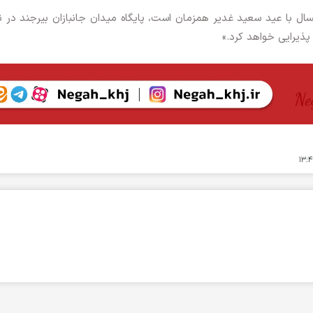
«در روز ۲۴ خردادماه، که امسال با عید سعید غدیر همزمان است، پایگاه میدان جانبازان بیرجند در
ذیرایی خواهد کرد.»