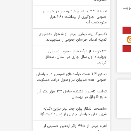
 نوبت
انسداد ۳۴ حلقه چاه غیرمجاز در خراسان
جنوبی؛ جلوگیری از برداشت ۲۶۰ هزار
مترمکعب آب
«کیمیاگران»، بینایی بیش از ۵ هزار مددجوی
کمیته امداد خراسان جنوبی را سنجیدند
64 درصد از درآمدهای مصوب عمومی
چهارماه اول سال جاری در استان، محقق
گردید.
تحقق ۱.۴ همت درآمدهای عمومی در خراسان
جنوبی؛ همه مدیران در وصول درآمد مسئولند
توقيف کامیون کشنده حامل 23 هزار لیتر گاز
مایع قاچاق در نهبندان
ساعت‌ها انتظار برای چند لیتر بنزین/گلایه
شهروندان خراسان جنوبی از کمبود کارت آزاد
اعزام بیش از 4900 زائر اربعین حسینی از