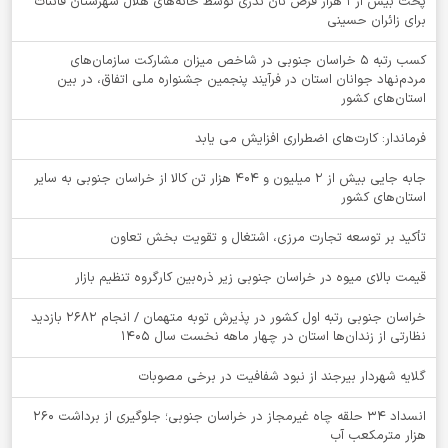
پخت بیش از 1 هزار قرص نان نذری توسط خانه‌های هلال شهرستان قائنات
برای زائران حسینی
کسب رتبه ۵ خراسان جنوبی در شاخص میزان مشارکت سازمان‌های
مردم‌نهاد جوانان استان در فرآیند پنجمین جشنواره ملی اتفاق، در بین
استان‌های کشور
فرماندار: کارت‌های اضطراری افزایش می یابد
جابه جایی بیش از 2 میلیون و 404 هزار تن کالا از خراسان جنوبی به سایر
استان‌های کشور
تأکید بر توسعه تجارت مرزی، اشتغال و تقویت بخش تعاون
قیمت بالای میوه در خراسان جنوبی زیر ذره‌بین کارگروه تنظیم بازار
خراسان جنوبی رتبه اول کشور در پذیرش توبه متهمان / انجام ۲۶۸۲ بازدید
نظارتی از زندان‌ها استان در چهار ماهه نخست سال 1405
گلایه شهردار بیرجند از نبود شفافیت در برخی مصوبات
انسداد ۳۴ حلقه چاه غیرمجاز در خراسان جنوبی؛ جلوگیری از برداشت ۲۶۰
هزار مترمکعب آب