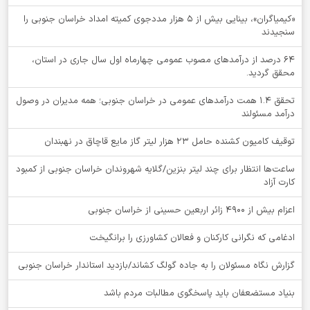
«کیمیاگران»، بینایی بیش از ۵ هزار مددجوی کمیته امداد خراسان جنوبی را
سنجیدند
64 درصد از درآمدهای مصوب عمومی چهارماه اول سال جاری در استان،
محقق گردید.
تحقق ۱.۴ همت درآمدهای عمومی در خراسان جنوبی؛ همه مدیران در وصول
درآمد مسئولند
توقيف کامیون کشنده حامل 23 هزار لیتر گاز مایع قاچاق در نهبندان
ساعت‌ها انتظار برای چند لیتر بنزین/گلایه شهروندان خراسان جنوبی از کمبود
کارت آزاد
اعزام بیش از 4900 زائر اربعین حسینی از خراسان جنوبی
ادغامی که نگرانی کارکنان و فعالان کشاورزی را برانگیخت
گزارش نگاه مسئولان را به جاده گولگ کشاند/بازدید استاندار خراسان جنوبی
بنیاد مستضعفان باید پاسخگوی مطالبات مردم باشد