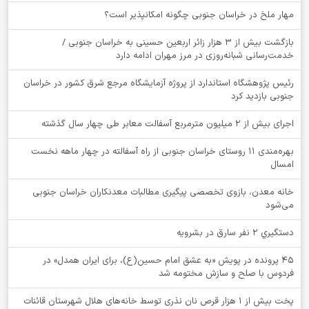
‌مهار ملخ در خراسان جنوبی چگونه امکانپذیر است؟
بازگشت بیش از ۳ هزار زائر اربعین حسینی به خراسان جنوبی /
خدمت‌رسانی شبانه‌روزی در مرز مهران ادامه دارد
رئیس پژوهشگاه استاندارد از پروژه آزمایشگاه مرجع شرق کشور در خراسان
جنوبی بازدید کرد
اجرای بیش از ۲ میلیون مترمربع آسفالت معابر طی چهار سال گذشته
بهره‌مندی ۱۱ روستای خراسان جنوبی از راه آسفالته در چهار ماهه نخست
امسال
خانه معدن، بازوی تخصصی پیگیری مطالبات معدنکاران خراسان جنوبی
می‌شود
دستگيري 2 نفر سارق در بشرويه
۴۵ پرونده در پویش «به عشق امام حسین(ع)، برای ایران همدل» در
فردوس با صلح و سازش مختومه شد
پخت بیش از 1 هزار قرص نان نذری توسط خانه‌های هلال شهرستان قائنات