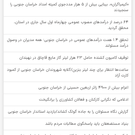
«کیمیاگران»، بینایی بیش از ۵ هزار مددجوی کمیته امداد خراسان جنوبی را
سنجیدند
64 درصد از درآمدهای مصوب عمومی چهارماه اول سال جاری در استان،
محقق گردید.
تحقق ۱.۴ همت درآمدهای عمومی در خراسان جنوبی؛ همه مدیران در وصول
درآمد مسئولند
توقيف کامیون کشنده حامل 23 هزار لیتر گاز مایع قاچاق در نهبندان
ساعت‌ها انتظار برای چند لیتر بنزین/گلایه شهروندان خراسان جنوبی از کمبود
کارت آزاد
اعزام بیش از 4900 زائر اربعین حسینی از خراسان جنوبی
ادغامی که نگرانی کارکنان و فعالان کشاورزی را برانگیخت
گزارش نگاه مسئولان را به جاده گولگ کشاند/بازدید استاندار خراسان جنوبی
بنیاد مستضعفان باید پاسخگوی مطالبات مردم باشد