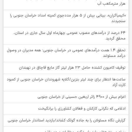
هزار مترمکعب آب
«کیمیاگران»، بینایی بیش از ۵ هزار مددجوی کمیته امداد خراسان جنوبی را
سنجیدند
64 درصد از درآمدهای مصوب عمومی چهارماه اول سال جاری در استان،
محقق گردید.
تحقق ۱.۴ همت درآمدهای عمومی در خراسان جنوبی؛ همه مدیران در وصول
درآمد مسئولند
توقيف کامیون کشنده حامل 23 هزار لیتر گاز مایع قاچاق در نهبندان
ساعت‌ها انتظار برای چند لیتر بنزین/گلایه شهروندان خراسان جنوبی از کمبود
کارت آزاد
اعزام بیش از 4900 زائر اربعین حسینی از خراسان جنوبی
ادغامی که نگرانی کارکنان و فعالان کشاورزی را برانگیخت
گزارش نگاه مسئولان را به جاده گولگ کشاند/بازدید استاندار خراسان جنوبی