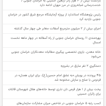
بازگشت بیش از ۳ هزار زائر اربعین حسینی به خراسان جنوبی /
خدمت‌رسانی شبانه‌روزی در مرز مهران ادامه دارد
رئیس پژوهشگاه استاندارد از پروژه آزمایشگاه مرجع شرق کشور در خراسان
جنوبی بازدید کرد
اجرای بیش از ۲ میلیون مترمربع آسفالت معابر طی چهار سال گذشته
بهره‌مندی ۱۱ روستای خراسان جنوبی از راه آسفالته در چهار ماهه نخست
امسال
خانه معدن، بازوی تخصصی پیگیری مطالبات معدنکاران خراسان جنوبی
می‌شود
دستگيري 2 نفر سارق در بشرويه
۴۵ پرونده در پویش «به عشق امام حسین(ع)، برای ایران همدل» در
فردوس با صلح و سازش مختومه شد
پخت بیش از 1 هزار قرص نان نذری توسط خانه‌های هلال شهرستان قائنات
برای زائران حسینی
کسب رتبه ۵ خراسان جنوبی در شاخص میزان مشارکت سازمان‌های