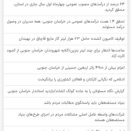
64 درصد از درآمدهای مصوب عمومی چهارماه اول سال جاری در استان،
محقق گردید.
تحقق ۱.۴ همت درآمدهای عمومی در خراسان جنوبی؛ همه مدیران در وصول
درآمد مسئولند
توقيف کامیون کشنده حامل 23 هزار لیتر گاز مایع قاچاق در نهبندان
ساعت‌ها انتظار برای چند لیتر بنزین/گلایه شهروندان خراسان جنوبی از کمبود
کارت آزاد
اعزام بیش از 4900 زائر اربعین حسینی از خراسان جنوبی
ادغامی که نگرانی کارکنان و فعالان کشاورزی را برانگیخت
گزارش نگاه مسئولان را به جاده گولگ کشاند/بازدید استاندار خراسان جنوبی
بنیاد مستضعفان باید پاسخگوی مطالبات مردم باشد
شرکت‌های واسطه عامل اصلی مشکلات مردم در اجرای طرح‌های بنیاد
مستضعفان هستند