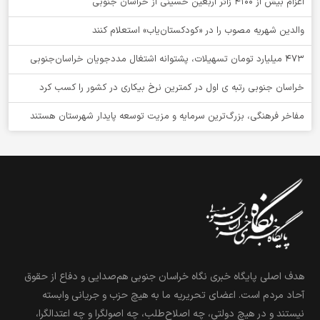
اعزام بیش از 4100 زائر اربعین حسینی از خراسان جنوبی
والدین شهریه مصوب را در «کودکستان‌یاب» استعلام کنند
۴۷۳ میلیارد تومان تسهیلات، پشتوانه اشتغال مددجویان خراسان‌جنوبی
خراسان جنوبی رتبه ی اول در کمترین نرخ بیکاری در کشور را کسب کرد
مفاخر فرهنگی، بزرگ‌ترین سرمایه و مزیت توسعه پایدار شهرستان هستند
هدف اصلی پایگاه خبری نگاه خراسان جنوبی هم‌صدایی و دفاع از حقوق
آحاد مردم است. اعضای تحریریه ما به هیچ حزب و جریانی وابسته
نیستند و در هیچ دولتی، چه اصلاح‌طلب، چه اصولگرا و چه اعتدالگرا،