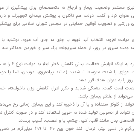
یری مستمر وضعیت بیمار و ارجاع به متخصصان برای پیشگیری از عو
تی عنوان کرد و گفت: دولت هم تاکنون با پوشش بیمه‌ای تجهیزات و دارو
ی ورزشی و تصویب قوانین حمایتی در مجلس شورای اسلامی برای پیشگیر
ری دیابت افزود: انتخاب آب، قهوه یا چای به جای آب میوه، نوشابه یا 
 وعده سبزی در روز، از جمله سبزیجات برگ سبز و خوردن حداکثر سه و
معاون بهداشتی دانشگاه علوم پزشکی بیرجند با اشاره به اینکه افزایش فعال
 باید حداقل ۱۵۰ دقیقه فعالیت هوازی با شدت متوسط تا شدید (مانند پیاده‌روی، دویدن، شنا یا د
ز را به عنوان هدف قرار دهد.
 علامت است گفت: تشنگی شدید و تکرر ادرار، کاهش وزن ناخواسته، خس
تواند از علائم بیماری باشد.
د از گلوکز استفاده و یا آن را ذخیره کند و این بیماری زمانی رخ می‌ده
ن نتواند از انسولین تولید شده به خوبی استفاده کند و در صورت کنترل 
افت‌های بدن مانند قلب، کلیه، چشم، پا و اعصاب، آسیب برساند.
طبق اعلام متخصصان، قند خون کمتر از ۱۴۰ میلی‌گرم در دسی لیتر، نرمال، قند خون بین ۱۴۰ تا ۹۹