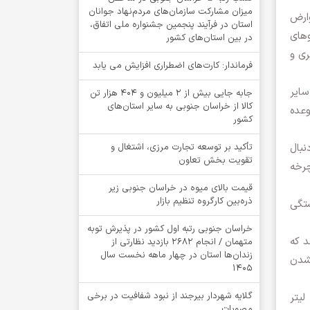
میزان مشارکت سازمان‌های مردم‌نهاد جوانان
ارض
استان در فرآیند پنجمین جشنواره ملی اتفاق،
‌های
در بین استان‌های کشور
ی و
فرماندار: کارت‌های اضطراری افزایش می یابد
سایر
جابه جایی بیش از 2 میلیون و 404 هزار تن
کالا از خراسان جنوبی به سایر استان‌های
عده
کشور
تأکید بر توسعه تجارت مرزی، اشتغال و
یت بدنی کاهش خطر ابتلا به دیابت نوع ۲ را به دنبال
تقویت بخش تعاون
وچرخه
قیمت بالای میوه در خراسان جنوبی زیر
ذره‌بین کارگروه تنظیم بازار
تگی
خراسان جنوبی رتبه اول کشور در پذیرش توبه
د که
متهمان / انجام ۲۶۸۲ بازدید نظارتی از
زندان‌ها استان در چهار ماهه نخست سال
نشدن
1405
گلایه شهردار بیرجند از نبود شفافیت در برخی
۱ میلی‌گرم در دسی لیتر
مصوبات