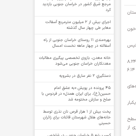
مرجع شرق کشور در خراسان جنوبی بازدید
کرد
ار دیابتی در استان
اجرای بیش از ۲ میلیون مترمربع آسفالت
معابر طی چهار سال گذشته
 قند خون
بهره‌مندی ۱۱ روستای خراسان جنوبی از راه
ستپس
آسفالته در چهار ماهه نخست امسال
خانه معدن، بازوی تخصصی پیگیری مطالبات
شایسته با بیان اینکه کمترین میزان شیوع دیابت با ۵.۴۷ درصد مربوط به شهرستان سربیشه و بیشترین میزان شیوع با عدد ۸.۲۴
معدنکاران خراسان جنوبی می‌شود
مربوط به شهرستان بشرویه است افزود: با این وجود شیوع دیابت در جمعیت بالای ۳۰ سال ساکن روستا ۶.۱۱ درصد و در شهر ۶.۱۴
دستگيري 2 نفر سارق در بشرويه
های
۴۵ پرونده در پویش «به عشق امام
حسین(ع)، برای ایران همدل» در فردوس با
صلح و سازش مختومه شد
کبار
پخت بیش از 1 هزار قرص نان نذری توسط
خانه‌های هلال شهرستان قائنات برای زائران
 سطح
حسینی
ی از
کسب رتبه ۵ خراسان جنوبی در شاخص