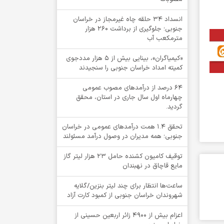
انسداد ۳۴ حلقه چاه غیرمجاز در خراسان
جنوبی؛ جلوگیری از برداشت ۲۶۰ هزار
مترمکعب آب
«کیمیاگران»، بینایی بیش از ۵ هزار مددجوی
کمیته امداد خراسان جنوبی را سنجیدند
64 درصد از درآمدهای مصوب عمومی
چهارماه اول سال جاری در استان، محقق
گردید.
تحقق ۱.۴ همت درآمدهای عمومی در خراسان
جنوبی؛ همه مدیران در وصول درآمد مسئولند
توقيف کامیون کشنده حامل 23 هزار لیتر گاز
مایع قاچاق در نهبندان
ساعت‌ها انتظار برای چند لیتر بنزین/گلایه
شهروندان خراسان جنوبی از کمبود کارت آزاد
اعزام بیش از 4900 زائر اربعین حسینی از