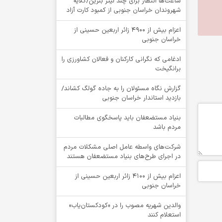
ساعت‌ها انتظار برای چند لیتر بنزین/گلایه
شهروندان خراسان جنوبی از کمبود کارت آزاد
اعزام بیش از 4900 زائر اربعین حسینی از
خراسان جنوبی
ادغامی که نگرانی کارکنان و فعالان کشاورزی را
برانگیخت
گزارش نگاه مسئولان را به جاده گولگ کشاند/
بازدید استاندار خراسان جنوبی
بنیاد مستضعفان باید پاسخگوی مطالبات
مردم باشد
شرکت‌های واسطه عامل اصلی مشکلات مردم
در اجرای طرح‌های بنیاد مستضعفان هستند
اعزام بیش از 4100 زائر اربعین حسینی از
خراسان جنوبی
والدین شهریه مصوب را در «کودکستان‌یاب»
استعلام کنند