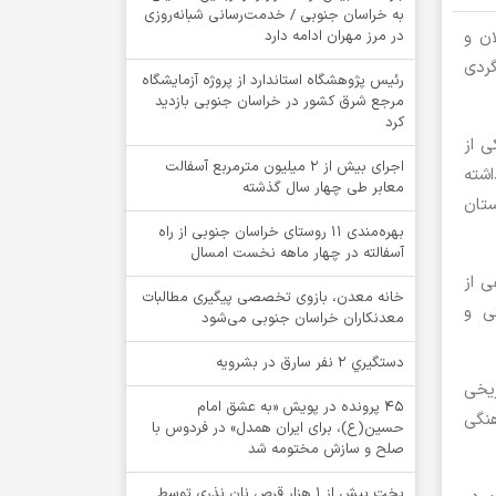
به خراسان جنوبی / خدمت‌رسانی شبانه‌روزی
اه ۱۴۰۳ میزبان فعالان و
در مرز مهران ادامه دارد
گردی
رئیس پژوهشگاه استاندارد از پروژه آزمایشگاه
مرجع شرق کشور در خراسان جنوبی بازدید
کرد
ی از
اجرای بیش از ۲ میلیون مترمربع آسفالت
اشته
معابر طی چهار سال گذشته
ستان
بهره‌مندی ۱۱ روستای خراسان جنوبی از راه
آسفالته در چهار ماهه نخست امسال
وعی از
خانه معدن، بازوی تخصصی پیگیری مطالبات
ی و
معدنکاران خراسان جنوبی می‌شود
دستگيري 2 نفر سارق در بشرويه
ریخی
۴۵ پرونده در پویش «به عشق امام
هنگی
حسین(ع)، برای ایران همدل» در فردوس با
صلح و سازش مختومه شد
پخت بیش از 1 هزار قرص نان نذری توسط