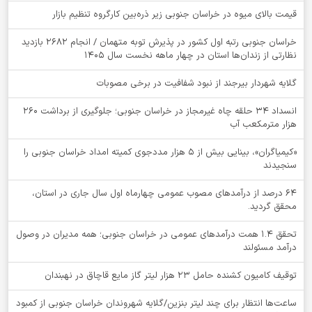
قیمت بالای میوه در خراسان جنوبی زیر ذره‌بین کارگروه تنظیم بازار
خراسان جنوبی رتبه اول کشور در پذیرش توبه متهمان / انجام ۲۶۸۲ بازدید
نظارتی از زندان‌ها استان در چهار ماهه نخست سال 1405
گلایه شهردار بیرجند از نبود شفافیت در برخی مصوبات
انسداد ۳۴ حلقه چاه غیرمجاز در خراسان جنوبی؛ جلوگیری از برداشت ۲۶۰
هزار مترمکعب آب
«کیمیاگران»، بینایی بیش از ۵ هزار مددجوی کمیته امداد خراسان جنوبی را
سنجیدند
64 درصد از درآمدهای مصوب عمومی چهارماه اول سال جاری در استان،
محقق گردید.
تحقق ۱.۴ همت درآمدهای عمومی در خراسان جنوبی؛ همه مدیران در وصول
درآمد مسئولند
توقيف کامیون کشنده حامل 23 هزار لیتر گاز مایع قاچاق در نهبندان
ساعت‌ها انتظار برای چند لیتر بنزین/گلایه شهروندان خراسان جنوبی از کمبود