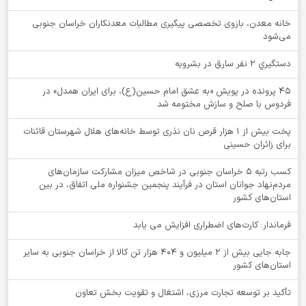
خانه معدن، بازوی تخصصی پیگیری مطالبات معدنکاران خراسان جنوبی
می‌شود
دستگيري 2 نفر سارق در بشرويه
۴۵ پرونده در پویش «به عشق امام حسین(ع)، برای ایران همدل» در
فردوس با صلح و سازش مختومه شد
پخت بیش از 1 هزار قرص نان نذری توسط خانه‌های هلال شهرستان قائنات
برای زائران حسینی
کسب رتبه ۵ خراسان جنوبی در شاخص میزان مشارکت سازمان‌های
مردم‌نهاد جوانان استان در فرآیند پنجمین جشنواره ملی اتفاق، در بین
استان‌های کشور
فرماندار: کارت‌های اضطراری افزایش می یابد
جابه جایی بیش از 2 میلیون و 404 هزار تن کالا از خراسان جنوبی به سایر
استان‌های کشور
تأکید بر توسعه تجارت مرزی، اشتغال و تقویت بخش تعاون