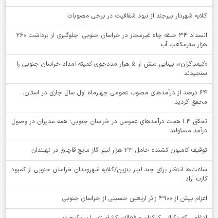
گلایه شهردار بیرجند از نبود شفافیت در برخی مصوبات
انسداد ۳۴ حلقه چاه غیرمجاز در خراسان جنوبی؛ جلوگیری از برداشت ۲۶۰
هزار مترمکعب آب
«کیمیاگران»، بینایی بیش از ۵ هزار مددجوی کمیته امداد خراسان جنوبی را
سنجیدند
64 درصد از درآمدهای مصوب عمومی چهارماه اول سال جاری در استان،
محقق گردید.
تحقق ۱.۴ همت درآمدهای عمومی در خراسان جنوبی؛ همه مدیران در وصول
درآمد مسئولند
توقيف کامیون کشنده حامل 23 هزار لیتر گاز مایع قاچاق در نهبندان
ساعت‌ها انتظار برای چند لیتر بنزین/گلایه شهروندان خراسان جنوبی از کمبود
کارت آزاد
اعزام بیش از 4900 زائر اربعین حسینی از خراسان جنوبی
ادغامی که نگرانی کارکنان و فعالان کشاورزی را برانگیخت