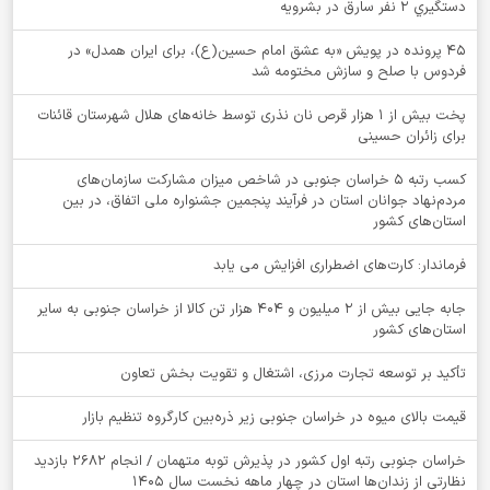
دستگيري 2 نفر سارق در بشرويه
۴۵ پرونده در پویش «به عشق امام حسین(ع)، برای ایران همدل» در
فردوس با صلح و سازش مختومه شد
پخت بیش از 1 هزار قرص نان نذری توسط خانه‌های هلال شهرستان قائنات
برای زائران حسینی
کسب رتبه ۵ خراسان جنوبی در شاخص میزان مشارکت سازمان‌های
مردم‌نهاد جوانان استان در فرآیند پنجمین جشنواره ملی اتفاق، در بین
استان‌های کشور
فرماندار: کارت‌های اضطراری افزایش می یابد
جابه جایی بیش از 2 میلیون و 404 هزار تن کالا از خراسان جنوبی به سایر
استان‌های کشور
تأکید بر توسعه تجارت مرزی، اشتغال و تقویت بخش تعاون
قیمت بالای میوه در خراسان جنوبی زیر ذره‌بین کارگروه تنظیم بازار
خراسان جنوبی رتبه اول کشور در پذیرش توبه متهمان / انجام ۲۶۸۲ بازدید
نظارتی از زندان‌ها استان در چهار ماهه نخست سال 1405