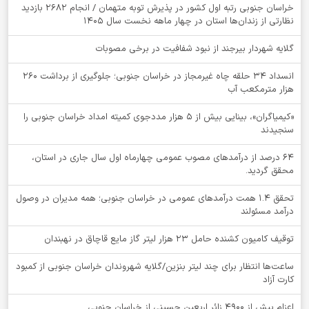
خراسان جنوبی رتبه اول کشور در پذیرش توبه متهمان / انجام ۲۶۸۲ بازدید
نظارتی از زندان‌ها استان در چهار ماهه نخست سال 1405
گلایه شهردار بیرجند از نبود شفافیت در برخی مصوبات
انسداد ۳۴ حلقه چاه غیرمجاز در خراسان جنوبی؛ جلوگیری از برداشت ۲۶۰
هزار مترمکعب آب
«کیمیاگران»، بینایی بیش از ۵ هزار مددجوی کمیته امداد خراسان جنوبی را
سنجیدند
64 درصد از درآمدهای مصوب عمومی چهارماه اول سال جاری در استان،
محقق گردید.
تحقق ۱.۴ همت درآمدهای عمومی در خراسان جنوبی؛ همه مدیران در وصول
درآمد مسئولند
توقيف کامیون کشنده حامل 23 هزار لیتر گاز مایع قاچاق در نهبندان
ساعت‌ها انتظار برای چند لیتر بنزین/گلایه شهروندان خراسان جنوبی از کمبود
کارت آزاد
اعزام بیش از 4900 زائر اربعین حسینی از خراسان جنوبی