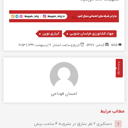
,
جهاد کشاورزی خراسان جنوبی
آبیاری نوین
1575
کدخبر: 5377
تاریخ و ساعت انتشار: ۹ اردیبهشت ۱۳۹۹ | 12:53
نویسنده
احسان فوداجی
مطالب مرتبط
دستگيري 2 نفر سارق در بشرويه
4 ساعت پیش
1