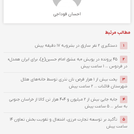
احسان فوداجی
مطالب مرتبط
دستگيري 2 نفر سارق در بشرويه
17 دقیقه پیش
1
۴۵ پرونده در پویش «به عشق امام حسین(ع)، برای ایران همدل»
2
در فردوس ...
1 ساعت پیش
پخت بیش از 1 هزار قرص نان نذری توسط خانه‌های هلال
3
شهرستان قائنات ...
2 ساعت پیش
جابه جایی بیش از 2 میلیون و 404 هزار تن کالا از خراسان جنوبی
4
به سایر ...
5 ساعت پیش
تأکید بر توسعه تجارت مرزی، اشتغال و تقویت بخش تعاون
14
5
ساعت پیش