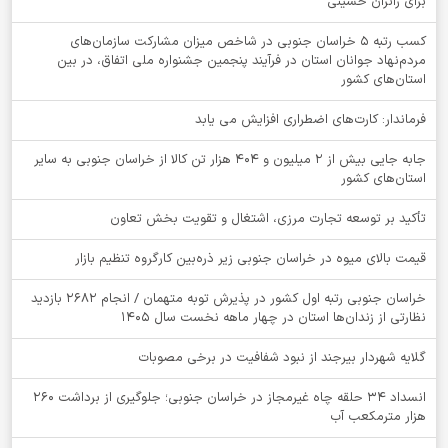
برای زائران حسینی
کسب رتبه ۵ خراسان جنوبی در شاخص میزان مشارکت سازمان‌های
مردم‌نهاد جوانان استان در فرآیند پنجمین جشنواره ملی اتفاق، در بین
استان‌های کشور
فرماندار: کارت‌های اضطراری افزایش می یابد
جابه جایی بیش از 2 میلیون و 404 هزار تن کالا از خراسان جنوبی به سایر
استان‌های کشور
تأکید بر توسعه تجارت مرزی، اشتغال و تقویت بخش تعاون
قیمت بالای میوه در خراسان جنوبی زیر ذره‌بین کارگروه تنظیم بازار
خراسان جنوبی رتبه اول کشور در پذیرش توبه متهمان / انجام ۲۶۸۲ بازدید
نظارتی از زندان‌ها استان در چهار ماهه نخست سال 1405
گلایه شهردار بیرجند از نبود شفافیت در برخی مصوبات
انسداد ۳۴ حلقه چاه غیرمجاز در خراسان جنوبی؛ جلوگیری از برداشت ۲۶۰
هزار مترمکعب آب