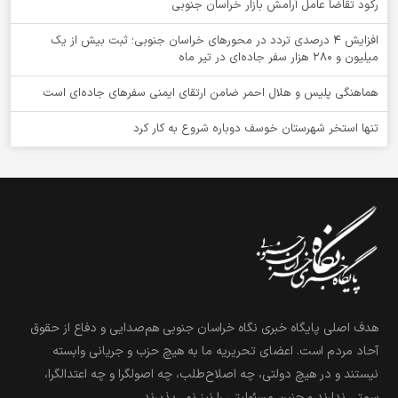
رکود تقاضا عامل آرامش بازار خراسان جنوبی
افزایش 4 درصدی تردد در محورهای خراسان جنوبی؛ ثبت بیش از یک
میلیون و 280 هزار سفر جاده‌ای در تیر ماه
هماهنگی پلیس و هلال احمر ضامن ارتقای ایمنی سفرهای جاده‌ای است
تنها استخر شهرستان خوسف دوباره شروع به کار کرد
هدف اصلی پایگاه خبری نگاه خراسان جنوبی هم‌صدایی و دفاع از حقوق
آحاد مردم است. اعضای تحریریه ما به هیچ حزب و جریانی وابسته
نیستند و در هیچ دولتی، چه اصلاح‌طلب، چه اصولگرا و چه اعتدالگرا،
سمتی ندارند و چنین مسئولیتی را نیز نمی‌پذیرند.