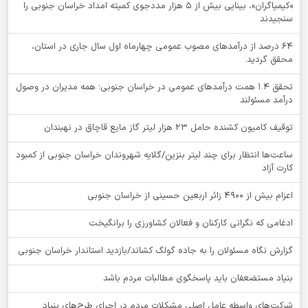
«کیمیاگران»، بینایی بیش از ۵ هزار مددجوی کمیته امداد خراسان جنوبی را
سنجیدند
64 درصد از درآمدهای مصوب عمومی چهارماه اول سال جاری در استان،
محقق گردید.
تحقق ۱.۴ همت درآمدهای عمومی در خراسان جنوبی؛ همه مدیران در وصول
درآمد مسئولند
توقيف کامیون کشنده حامل 23 هزار لیتر گاز مایع قاچاق در نهبندان
ساعت‌ها انتظار برای چند لیتر بنزین/گلایه شهروندان خراسان جنوبی از کمبود
کارت آزاد
اعزام بیش از 4900 زائر اربعین حسینی از خراسان جنوبی
ادغامی که نگرانی کارکنان و فعالان کشاورزی را برانگیخت
گزارش نگاه مسئولان را به جاده گولگ کشاند/بازدید استاندار خراسان جنوبی
بنیاد مستضعفان باید پاسخگوی مطالبات مردم باشد
شرکت‌های واسطه عامل اصلی مشکلات مردم در اجرای طرح‌های بنیاد