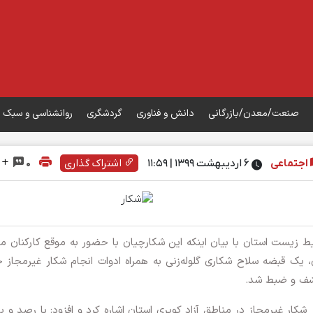
صنعت/معدن/بازرگانی
دانش و فناوری
گردشگری
روانشناسی و سبک 
اجتماعی
۶ اردیبهشت ۱۳۹۹ | 11:59
اشتراک گذاری
0
 زیست استان با بیان اینکه این شکارچیان با حضور به موقع کارکنان 
یک قبضه سلاح شکاری گلوله‌زنی به همراه ادوات انجام شکار غیرمجاز 
ار غیرمجاز در مناطق آزاد کویری استان اشاره کرد و افزود: با رصد و 