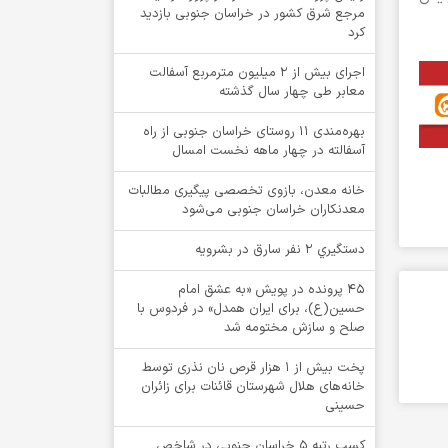
مرجع شرق کشور در خراسان جنوبی بازدید
کرد
اجرای بیش از ۲ میلیون مترمربع آسفالت
معابر طی چهار سال گذشته
بهره‌مندی ۱۱ روستای خراسان جنوبی از راه
آسفالته در چهار ماهه نخست امسال
خانه معدن، بازوی تخصصی پیگیری مطالبات
معدنکاران خراسان جنوبی می‌شود
دستگيري 2 نفر سارق در بشرويه
۴۵ پرونده در پویش «به عشق امام
حسین(ع)، برای ایران همدل» در فردوس با
صلح و سازش مختومه شد
پخت بیش از 1 هزار قرص نان نذری توسط
خانه‌های هلال شهرستان قائنات برای زائران
حسینی
کسب رتبه ۵ خراسان جنوبی در شاخص