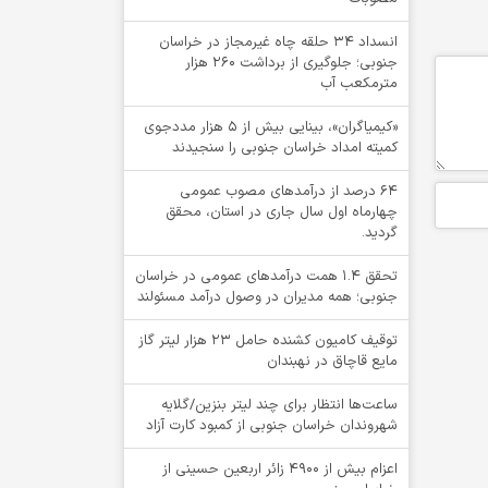
انسداد ۳۴ حلقه چاه غیرمجاز در خراسان
جنوبی؛ جلوگیری از برداشت ۲۶۰ هزار
مترمکعب آب
«کیمیاگران»، بینایی بیش از ۵ هزار مددجوی
کمیته امداد خراسان جنوبی را سنجیدند
64 درصد از درآمدهای مصوب عمومی
چهارماه اول سال جاری در استان، محقق
گردید.
تحقق ۱.۴ همت درآمدهای عمومی در خراسان
جنوبی؛ همه مدیران در وصول درآمد مسئولند
توقيف کامیون کشنده حامل 23 هزار لیتر گاز
مایع قاچاق در نهبندان
ساعت‌ها انتظار برای چند لیتر بنزین/گلایه
شهروندان خراسان جنوبی از کمبود کارت آزاد
اعزام بیش از 4900 زائر اربعین حسینی از