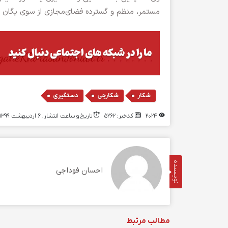
مستمر، منظم و گسترده فضای‌مجازی از سوی یگا
,
,
شکار
شکارچی
دستگیری
2024
کدخبر: 5262
تاریخ و ساعت انتشار: ۶ اردیبهشت ۱۳۹۹ | 11:59
نویسنده
احسان فوداجی
مطالب مرتبط