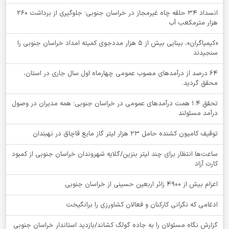
انسداد ۳۴ حلقه چاه غیرمجاز در خراسان جنوبی؛ جلوگیری از برداشت ۲۶۰
هزار مترمکعب آب
«کیمیاگران»، بینایی بیش از ۵ هزار مددجوی کمیته امداد خراسان جنوبی را
سنجیدند
64 درصد از درآمدهای مصوب عمومی چهارماه اول سال جاری در استان،
محقق گردید.
تحقق ۱.۴ همت درآمدهای عمومی در خراسان جنوبی؛ همه مدیران در وصول
درآمد مسئولند
توقيف کامیون کشنده حامل 23 هزار لیتر گاز مایع قاچاق در نهبندان
ساعت‌ها انتظار برای چند لیتر بنزین/گلایه شهروندان خراسان جنوبی از کمبود
کارت آزاد
اعزام بیش از 4900 زائر اربعین حسینی از خراسان جنوبی
ادغامی که نگرانی کارکنان و فعالان کشاورزی را برانگیخت
گزارش نگاه مسئولان را به جاده گولگ کشاند/بازدید استاندار خراسان جنوبی