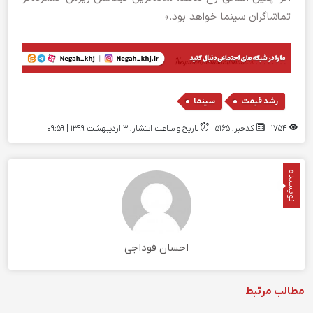
تماشاگران سینما خواهد بود.»
,
رشد قیمت
سینما
1754
کدخبر: 5165
تاریخ و ساعت انتشار: ۳ اردیبهشت ۱۳۹۹ | 09:59
نویسنده
احسان فوداجی
مطالب مرتبط