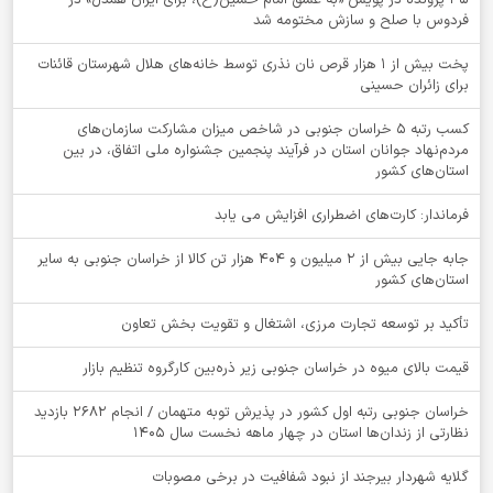
۴۵ پرونده در پویش «به عشق امام حسین(ع)، برای ایران همدل» در
فردوس با صلح و سازش مختومه شد
پخت بیش از 1 هزار قرص نان نذری توسط خانه‌های هلال شهرستان قائنات
برای زائران حسینی
کسب رتبه ۵ خراسان جنوبی در شاخص میزان مشارکت سازمان‌های
مردم‌نهاد جوانان استان در فرآیند پنجمین جشنواره ملی اتفاق، در بین
استان‌های کشور
فرماندار: کارت‌های اضطراری افزایش می یابد
جابه جایی بیش از 2 میلیون و 404 هزار تن کالا از خراسان جنوبی به سایر
استان‌های کشور
تأکید بر توسعه تجارت مرزی، اشتغال و تقویت بخش تعاون
قیمت بالای میوه در خراسان جنوبی زیر ذره‌بین کارگروه تنظیم بازار
خراسان جنوبی رتبه اول کشور در پذیرش توبه متهمان / انجام ۲۶۸۲ بازدید
نظارتی از زندان‌ها استان در چهار ماهه نخست سال 1405
گلایه شهردار بیرجند از نبود شفافیت در برخی مصوبات