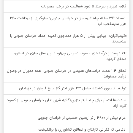
گلایه شهردار بیرجند از نبود شفافیت در برخی مصوبات
انسداد ۳۴ حلقه چاه غیرمجاز در خراسان جنوبی؛ جلوگیری از برداشت ۲۶۰
هزار مترمکعب آب
«کیمیاگران»، بینایی بیش از ۵ هزار مددجوی کمیته امداد خراسان جنوبی را
سنجیدند
64 درصد از درآمدهای مصوب عمومی چهارماه اول سال جاری در استان،
محقق گردید.
تحقق ۱.۴ همت درآمدهای عمومی در خراسان جنوبی؛ همه مدیران در وصول
درآمد مسئولند
توقيف کامیون کشنده حامل 23 هزار لیتر گاز مایع قاچاق در نهبندان
ساعت‌ها انتظار برای چند لیتر بنزین/گلایه شهروندان خراسان جنوبی از کمبود
کارت آزاد
اعزام بیش از 4900 زائر اربعین حسینی از خراسان جنوبی
ادغامی که نگرانی کارکنان و فعالان کشاورزی را برانگیخت