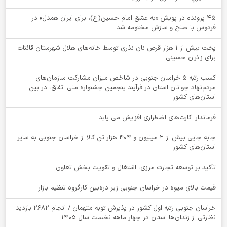
۴۵ پرونده در پویش «به عشق امام حسین(ع)، برای ایران همدل» در
فردوس با صلح و سازش مختومه شد
پخت بیش از 1 هزار قرص نان نذری توسط خانه‌های هلال شهرستان قائنات
برای زائران حسینی
کسب رتبه ۵ خراسان جنوبی در شاخص میزان مشارکت سازمان‌های
مردم‌نهاد جوانان استان در فرآیند پنجمین جشنواره ملی اتفاق، در بین
استان‌های کشور
فرماندار: کارت‌های اضطراری افزایش می یابد
جابه جایی بیش از 2 میلیون و 404 هزار تن کالا از خراسان جنوبی به سایر
استان‌های کشور
تأکید بر توسعه تجارت مرزی، اشتغال و تقویت بخش تعاون
قیمت بالای میوه در خراسان جنوبی زیر ذره‌بین کارگروه تنظیم بازار
خراسان جنوبی رتبه اول کشور در پذیرش توبه متهمان / انجام ۲۶۸۲ بازدید
نظارتی از زندان‌ها استان در چهار ماهه نخست سال 1405