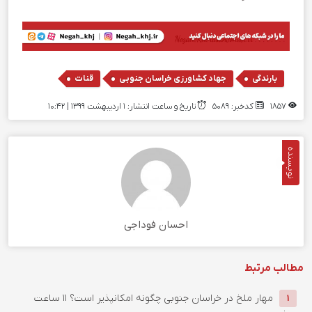
,
,
بارندگی
جهاد کشاورزی خراسان جنوبی
قنات
1857
کدخبر: 5089
تاریخ و ساعت انتشار: ۱ اردیبهشت ۱۳۹۹ | 10:42
نویسنده
احسان فوداجی
مطالب مرتبط
‌مهار ملخ در خراسان جنوبی چگونه امکانپذیر است؟
11 ساعت
1