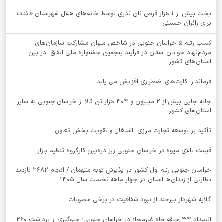
پخت بیش از 1 هزار قرص نان نذری توسط خانه‌های هلال شهرستان قائنات
برای زائران حسینی
کسب رتبه ۵ خراسان جنوبی در شاخص میزان مشارکت سازمان‌های
مردم‌نهاد جوانان استان در فرآیند پنجمین جشنواره ملی اتفاق، در بین
استان‌های کشور
فرماندار: کارت‌های اضطراری افزایش می یابد
جابه جایی بیش از 2 میلیون و 404 هزار تن کالا از خراسان جنوبی به سایر
استان‌های کشور
تأکید بر توسعه تجارت مرزی، اشتغال و تقویت بخش تعاون
قیمت بالای میوه در خراسان جنوبی زیر ذره‌بین کارگروه تنظیم بازار
خراسان جنوبی رتبه اول کشور در پذیرش توبه متهمان / انجام ۲۶۸۲ بازدید
نظارتی از زندان‌ها استان در چهار ماهه نخست سال 1405
گلایه شهردار بیرجند از نبود شفافیت در برخی مصوبات
انسداد ۳۴ حلقه چاه غیرمجاز در خراسان جنوبی؛ جلوگیری از برداشت ۲۶۰