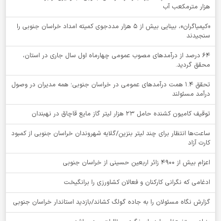
هزار مترمکعب آب
«کیمیاگران»، بینایی بیش از ۵ هزار مددجوی کمیته امداد خراسان جنوبی را
سنجیدند
64 درصد از درآمدهای مصوب عمومی چهارماه اول سال جاری در استان،
محقق گردید.
تحقق ۱.۴ همت درآمدهای عمومی در خراسان جنوبی؛ همه مدیران در وصول
درآمد مسئولند
توقيف کامیون کشنده حامل 23 هزار لیتر گاز مایع قاچاق در نهبندان
ساعت‌ها انتظار برای چند لیتر بنزین/گلایه شهروندان خراسان جنوبی از کمبود
کارت آزاد
اعزام بیش از 4900 زائر اربعین حسینی از خراسان جنوبی
ادغامی که نگرانی کارکنان و فعالان کشاورزی را برانگیخت
گزارش نگاه مسئولان را به جاده گولگ کشاند/بازدید استاندار خراسان جنوبی