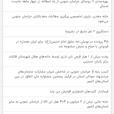
بهره‌مندی ۱۱ روستای خراسان جنوبی از راه آسفالته در چهار ماهه نخست
امسال
خانه معدن، بازوی تخصصی پیگیری مطالبات معدنکاران خراسان جنوبی
می‌شود
دستگيري 2 نفر سارق در بشرويه
۴۵ پرونده در پویش «به عشق امام حسین(ع)، برای ایران همدل» در
فردوس با صلح و سازش مختومه شد
پخت بیش از 1 هزار قرص نان نذری توسط خانه‌های هلال شهرستان قائنات
برای زائران حسینی
کسب رتبه ۵ خراسان جنوبی در شاخص میزان مشارکت سازمان‌های
مردم‌نهاد جوانان استان در فرآیند پنجمین جشنواره ملی اتفاق، در بین
استان‌های کشور
فرماندار: کارت‌های اضطراری افزایش می یابد
جابه جایی بیش از 2 میلیون و 404 هزار تن کالا از خراسان جنوبی به سایر
استان‌های کشور