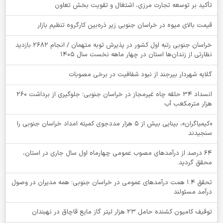
تأکید بر توسعه تجارت مرزی، اشتغال و تقویت بخش تعاون
قیمت بالای میوه در خراسان جنوبی زیر ذره‌بین کارگروه تنظیم بازار
خراسان جنوبی رتبه اول کشور در پذیرش توبه متهمان / انجام ۲۶۸۲ بازدید
نظارتی از زندان‌ها استان در چهار ماهه نخست سال 1405
گلایه شهردار بیرجند از نبود شفافیت در برخی مصوبات
انسداد ۳۴ حلقه چاه غیرمجاز در خراسان جنوبی؛ جلوگیری از برداشت ۲۶۰
هزار مترمکعب آب
«کیمیاگران»، بینایی بیش از ۵ هزار مددجوی کمیته امداد خراسان جنوبی را
سنجیدند
64 درصد از درآمدهای مصوب عمومی چهارماه اول سال جاری در استان،
محقق گردید.
تحقق ۱.۴ همت درآمدهای عمومی در خراسان جنوبی؛ همه مدیران در وصول
درآمد مسئولند
توقيف کامیون کشنده حامل 23 هزار لیتر گاز مایع قاچاق در نهبندان