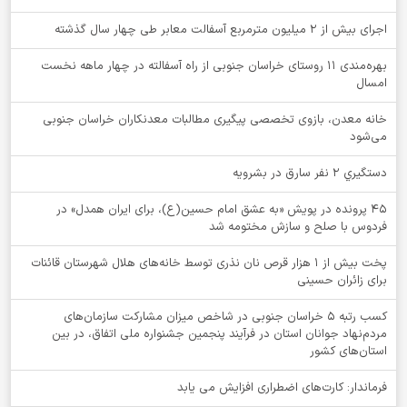
اجرای بیش از ۲ میلیون مترمربع آسفالت معابر طی چهار سال گذشته
بهره‌مندی ۱۱ روستای خراسان جنوبی از راه آسفالته در چهار ماهه نخست
امسال
خانه معدن، بازوی تخصصی پیگیری مطالبات معدنکاران خراسان جنوبی
می‌شود
دستگيري 2 نفر سارق در بشرويه
۴۵ پرونده در پویش «به عشق امام حسین(ع)، برای ایران همدل» در
فردوس با صلح و سازش مختومه شد
پخت بیش از 1 هزار قرص نان نذری توسط خانه‌های هلال شهرستان قائنات
برای زائران حسینی
کسب رتبه ۵ خراسان جنوبی در شاخص میزان مشارکت سازمان‌های
مردم‌نهاد جوانان استان در فرآیند پنجمین جشنواره ملی اتفاق، در بین
استان‌های کشور
فرماندار: کارت‌های اضطراری افزایش می یابد