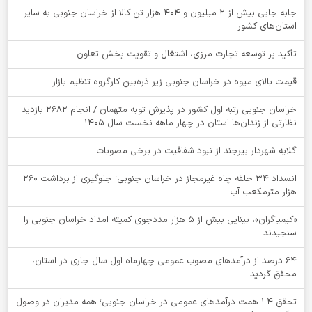
جابه جایی بیش از 2 میلیون و 404 هزار تن کالا از خراسان جنوبی به سایر
استان‌های کشور
تأکید بر توسعه تجارت مرزی، اشتغال و تقویت بخش تعاون
قیمت بالای میوه در خراسان جنوبی زیر ذره‌بین کارگروه تنظیم بازار
خراسان جنوبی رتبه اول کشور در پذیرش توبه متهمان / انجام ۲۶۸۲ بازدید
نظارتی از زندان‌ها استان در چهار ماهه نخست سال 1405
گلایه شهردار بیرجند از نبود شفافیت در برخی مصوبات
انسداد ۳۴ حلقه چاه غیرمجاز در خراسان جنوبی؛ جلوگیری از برداشت ۲۶۰
هزار مترمکعب آب
«کیمیاگران»، بینایی بیش از ۵ هزار مددجوی کمیته امداد خراسان جنوبی را
سنجیدند
64 درصد از درآمدهای مصوب عمومی چهارماه اول سال جاری در استان،
محقق گردید.
تحقق ۱.۴ همت درآمدهای عمومی در خراسان جنوبی؛ همه مدیران در وصول