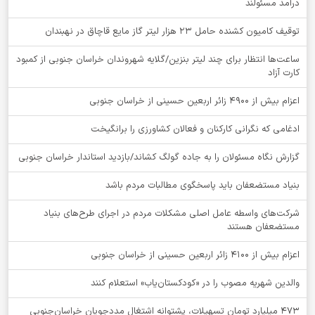
درآمد مسئولند
توقيف کامیون کشنده حامل 23 هزار لیتر گاز مایع قاچاق در نهبندان
ساعت‌ها انتظار برای چند لیتر بنزین/گلایه شهروندان خراسان جنوبی از کمبود
کارت آزاد
اعزام بیش از 4900 زائر اربعین حسینی از خراسان جنوبی
ادغامی که نگرانی کارکنان و فعالان کشاورزی را برانگیخت
گزارش نگاه مسئولان را به جاده گولگ کشاند/بازدید استاندار خراسان جنوبی
بنیاد مستضعفان باید پاسخگوی مطالبات مردم باشد
شرکت‌های واسطه عامل اصلی مشکلات مردم در اجرای طرح‌های بنیاد
مستضعفان هستند
اعزام بیش از 4100 زائر اربعین حسینی از خراسان جنوبی
والدین شهریه مصوب را در «کودکستان‌یاب» استعلام کنند
۴۷۳ میلیارد تومان تسهیلات، پشتوانه اشتغال مددجویان خراسان‌جنوبی