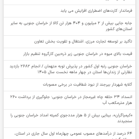
فرماندار: کارت‌های اضطراری افزایش می یابد
جابه جایی بیش از 2 میلیون و 404 هزار تن کالا از خراسان جنوبی به سایر
استان‌های کشور
تأکید بر توسعه تجارت مرزی، اشتغال و تقویت بخش تعاون
قیمت بالای میوه در خراسان جنوبی زیر ذره‌بین کارگروه تنظیم بازار
خراسان جنوبی رتبه اول کشور در پذیرش توبه متهمان / انجام ۲۶۸۲ بازدید
نظارتی از زندان‌ها استان در چهار ماهه نخست سال 1405
گلایه شهردار بیرجند از نبود شفافیت در برخی مصوبات
انسداد ۳۴ حلقه چاه غیرمجاز در خراسان جنوبی؛ جلوگیری از برداشت ۲۶۰
هزار مترمکعب آب
«کیمیاگران»، بینایی بیش از ۵ هزار مددجوی کمیته امداد خراسان جنوبی را
سنجیدند
64 درصد از درآمدهای مصوب عمومی چهارماه اول سال جاری در استان،