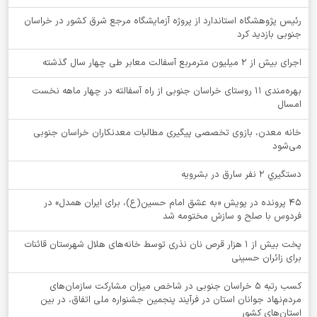
رئیس پژوهشگاه استاندارد از پروژه آزمایشگاه مرجع شرق کشور در خراسان
جنوبی بازدید کرد
اجرای بیش از ۲ میلیون مترمربع آسفالت معابر طی چهار سال گذشته
بهره‌مندی ۱۱ روستای خراسان جنوبی از راه آسفالته در چهار ماهه نخست
امسال
خانه معدن، بازوی تخصصی پیگیری مطالبات معدنکاران خراسان جنوبی
می‌شود
دستگيري 2 نفر سارق در بشرويه
۴۵ پرونده در پویش «به عشق امام حسین(ع)، برای ایران همدل» در
فردوس با صلح و سازش مختومه شد
پخت بیش از 1 هزار قرص نان نذری توسط خانه‌های هلال شهرستان قائنات
برای زائران حسینی
کسب رتبه ۵ خراسان جنوبی در شاخص میزان مشارکت سازمان‌های
مردم‌نهاد جوانان استان در فرآیند پنجمین جشنواره ملی اتفاق، در بین
استان‌های کشور