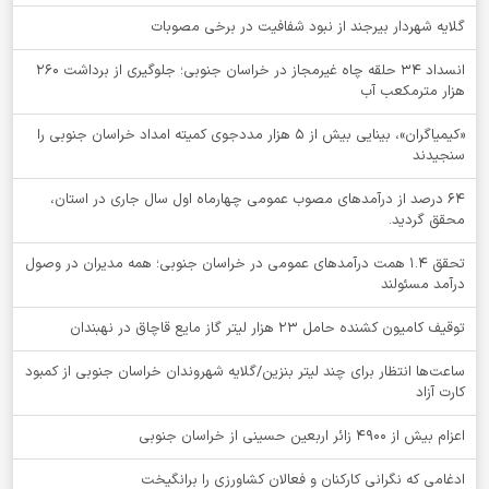
گلایه شهردار بیرجند از نبود شفافیت در برخی مصوبات
انسداد ۳۴ حلقه چاه غیرمجاز در خراسان جنوبی؛ جلوگیری از برداشت ۲۶۰
هزار مترمکعب آب
«کیمیاگران»، بینایی بیش از ۵ هزار مددجوی کمیته امداد خراسان جنوبی را
سنجیدند
64 درصد از درآمدهای مصوب عمومی چهارماه اول سال جاری در استان،
محقق گردید.
تحقق ۱.۴ همت درآمدهای عمومی در خراسان جنوبی؛ همه مدیران در وصول
درآمد مسئولند
توقيف کامیون کشنده حامل 23 هزار لیتر گاز مایع قاچاق در نهبندان
ساعت‌ها انتظار برای چند لیتر بنزین/گلایه شهروندان خراسان جنوبی از کمبود
کارت آزاد
اعزام بیش از 4900 زائر اربعین حسینی از خراسان جنوبی
ادغامی که نگرانی کارکنان و فعالان کشاورزی را برانگیخت