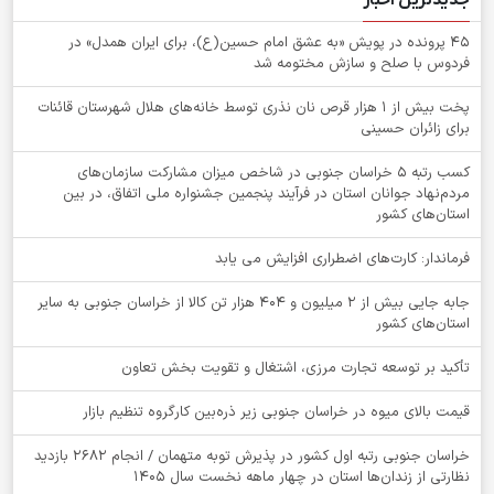
جدیدترین اخبار
۴۵ پرونده در پویش «به عشق امام حسین(ع)، برای ایران همدل» در
فردوس با صلح و سازش مختومه شد
پخت بیش از 1 هزار قرص نان نذری توسط خانه‌های هلال شهرستان قائنات
برای زائران حسینی
کسب رتبه ۵ خراسان جنوبی در شاخص میزان مشارکت سازمان‌های
مردم‌نهاد جوانان استان در فرآیند پنجمین جشنواره ملی اتفاق، در بین
استان‌های کشور
فرماندار: کارت‌های اضطراری افزایش می یابد
جابه جایی بیش از 2 میلیون و 404 هزار تن کالا از خراسان جنوبی به سایر
استان‌های کشور
تأکید بر توسعه تجارت مرزی، اشتغال و تقویت بخش تعاون
قیمت بالای میوه در خراسان جنوبی زیر ذره‌بین کارگروه تنظیم بازار
خراسان جنوبی رتبه اول کشور در پذیرش توبه متهمان / انجام ۲۶۸۲ بازدید
نظارتی از زندان‌ها استان در چهار ماهه نخست سال 1405