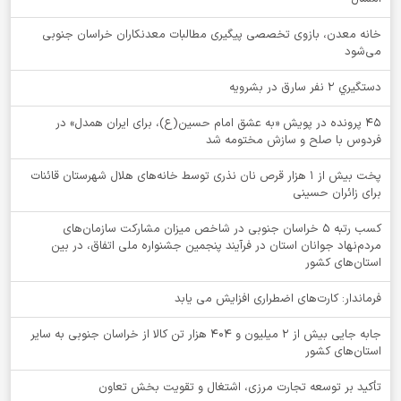
خانه معدن، بازوی تخصصی پیگیری مطالبات معدنکاران خراسان جنوبی
می‌شود
دستگيري 2 نفر سارق در بشرويه
۴۵ پرونده در پویش «به عشق امام حسین(ع)، برای ایران همدل» در
فردوس با صلح و سازش مختومه شد
پخت بیش از 1 هزار قرص نان نذری توسط خانه‌های هلال شهرستان قائنات
برای زائران حسینی
کسب رتبه ۵ خراسان جنوبی در شاخص میزان مشارکت سازمان‌های
مردم‌نهاد جوانان استان در فرآیند پنجمین جشنواره ملی اتفاق، در بین
استان‌های کشور
فرماندار: کارت‌های اضطراری افزایش می یابد
جابه جایی بیش از 2 میلیون و 404 هزار تن کالا از خراسان جنوبی به سایر
استان‌های کشور
تأکید بر توسعه تجارت مرزی، اشتغال و تقویت بخش تعاون