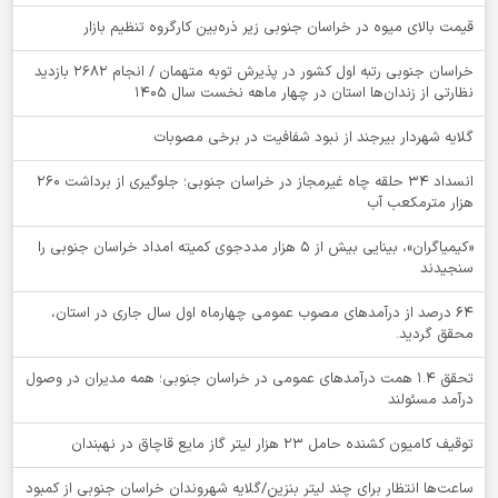
قیمت بالای میوه در خراسان جنوبی زیر ذره‌بین کارگروه تنظیم بازار
خراسان جنوبی رتبه اول کشور در پذیرش توبه متهمان / انجام ۲۶۸۲ بازدید
نظارتی از زندان‌ها استان در چهار ماهه نخست سال 1405
گلایه شهردار بیرجند از نبود شفافیت در برخی مصوبات
انسداد ۳۴ حلقه چاه غیرمجاز در خراسان جنوبی؛ جلوگیری از برداشت ۲۶۰
هزار مترمکعب آب
«کیمیاگران»، بینایی بیش از ۵ هزار مددجوی کمیته امداد خراسان جنوبی را
سنجیدند
64 درصد از درآمدهای مصوب عمومی چهارماه اول سال جاری در استان،
محقق گردید.
تحقق ۱.۴ همت درآمدهای عمومی در خراسان جنوبی؛ همه مدیران در وصول
درآمد مسئولند
توقيف کامیون کشنده حامل 23 هزار لیتر گاز مایع قاچاق در نهبندان
ساعت‌ها انتظار برای چند لیتر بنزین/گلایه شهروندان خراسان جنوبی از کمبود