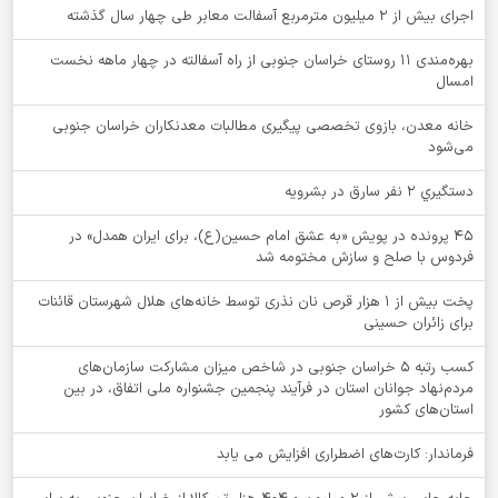
اجرای بیش از ۲ میلیون مترمربع آسفالت معابر طی چهار سال گذشته
بهره‌مندی ۱۱ روستای خراسان جنوبی از راه آسفالته در چهار ماهه نخست
امسال
خانه معدن، بازوی تخصصی پیگیری مطالبات معدنکاران خراسان جنوبی
می‌شود
دستگيري 2 نفر سارق در بشرويه
۴۵ پرونده در پویش «به عشق امام حسین(ع)، برای ایران همدل» در
فردوس با صلح و سازش مختومه شد
پخت بیش از 1 هزار قرص نان نذری توسط خانه‌های هلال شهرستان قائنات
برای زائران حسینی
کسب رتبه ۵ خراسان جنوبی در شاخص میزان مشارکت سازمان‌های
مردم‌نهاد جوانان استان در فرآیند پنجمین جشنواره ملی اتفاق، در بین
استان‌های کشور
فرماندار: کارت‌های اضطراری افزایش می یابد