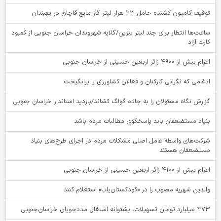
توقيف کامیون کشنده حامل 23 هزار لیتر گاز مایع قاچاق در نهبندان
ساعت‌ها انتظار برای چند لیتر بنزین/گلایه شهروندان خراسان جنوبی از کمبود
کارت آزاد
اعزام بیش از 4900 زائر اربعین حسینی از خراسان جنوبی
ادغامی که نگرانی کارکنان و فعالان کشاورزی را برانگیخت
گزارش نگاه مسئولان را به جاده گولگ کشاند/بازدید استاندار خراسان جنوبی
بنیاد مستضعفان باید پاسخگوی مطالبات مردم باشد
شرکت‌های واسطه عامل اصلی مشکلات مردم در اجرای طرح‌های بنیاد
مستضعفان هستند
اعزام بیش از 4100 زائر اربعین حسینی از خراسان جنوبی
والدین شهریه مصوب را در «کودکستان‌یاب» استعلام کنند
۴۷۳ میلیارد تومان تسهیلات، پشتوانه اشتغال مددجویان خراسان‌جنوبی