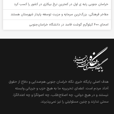
خراسان جنوبی رتبه ی اول در کمترین نرخ بیکاری در کشور را کسب کرد
مفاخر فرهنگی، بزرگ‌ترین سرمایه و مزیت توسعه پایدار شهرستان هستند
امحای ۶۰۰ کیلوگرم گوشت فاسد در دانشگاه خراسان‌جنوبی
هدف اصلی پایگاه خبری نگاه خراسان جنوبی هم‌صدایی و دفاع از حقوق
آحاد مردم است. اعضای تحریریه ما به هیچ حزب و جریانی وابسته
نیستند و در هیچ دولتی، چه اصلاح‌طلب، چه اصولگرا و چه اعتدالگرا،
سمتی ندارند و چنین مسئولیتی را نیز نمی‌پذیرند.