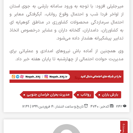
میرجلیلی افزود: با توجه به ورود سامانه بارشی به جوی استان
از اواخر فردا شب و احتمال وقوع رواناب، آبگرفتگی معابر و
احتمال سرمازدگی محصولات کشاورزی در مناطق کوهپایه ای
به کشاورزان، دامداران، گلخانه داران و عشایر درخصوص اتخاذ
تدابیر پیشگیرانه هشدار داده می‌شود.
وی همچنین از آماده باش نیرو‌های امدادی و عملیاتی برای
مدیریت حوادث احتمالی از چهارشنبه تا پایان هفته خبر داد.
,
,
بارش باران
رواناب
مدیرت بحران خراسان جنوبی
2142
کدخبر: 4740
تاریخ و ساعت انتشار: ۱۹ فروردین ۱۳۹۹ | 12:49
نویسنده