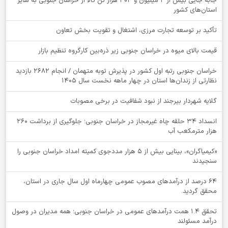
جابه جایی بیش از 2 میلیون و 404 هزار تن کالا از خراسان جنوبی به سایر
استان‌های کشور
تأکید بر توسعه تجارت مرزی، اشتغال و تقویت بخش تعاون
قیمت بالای میوه در خراسان جنوبی زیر ذره‌بین کارگروه تنظیم بازار
خراسان جنوبی رتبه اول کشور در پذیرش توبه متهمان / انجام ۲۶۸۲ بازدید
نظارتی از زندان‌ها استان در چهار ماهه نخست سال 1405
گلایه شهردار بیرجند از نبود شفافیت در برخی مصوبات
انسداد ۳۴ حلقه چاه غیرمجاز در خراسان جنوبی؛ جلوگیری از برداشت ۲۶۰
هزار مترمکعب آب
«کیمیاگران»، بینایی بیش از ۵ هزار مددجوی کمیته امداد خراسان جنوبی را
سنجیدند
64 درصد از درآمدهای مصوب عمومی چهارماه اول سال جاری در استان،
محقق گردید.
تحقق ۱.۴ همت درآمدهای عمومی در خراسان جنوبی؛ همه مدیران در وصول
درآمد مسئولند