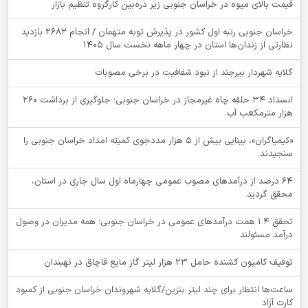
قیمت بالای میوه در خراسان جنوبی زیر ذره‌بین کارگروه تنظیم بازار
خراسان جنوبی رتبه اول کشور در پذیرش توبه متهمان / انجام ۲۶۸۲ بازدید
نظارتی از زندان‌ها استان در چهار ماهه نخست سال 1405
گلایه شهردار بیرجند از نبود شفافیت در برخی مصوبات
انسداد ۳۴ حلقه چاه غیرمجاز در خراسان جنوبی؛ جلوگیری از برداشت ۲۶۰
هزار مترمکعب آب
«کیمیاگران»، بینایی بیش از ۵ هزار مددجوی کمیته امداد خراسان جنوبی را
سنجیدند
64 درصد از درآمدهای مصوب عمومی چهارماه اول سال جاری در استان،
محقق گردید.
تحقق ۱.۴ همت درآمدهای عمومی در خراسان جنوبی؛ همه مدیران در وصول
درآمد مسئولند
توقيف کامیون کشنده حامل 23 هزار لیتر گاز مایع قاچاق در نهبندان
ساعت‌ها انتظار برای چند لیتر بنزین/گلایه شهروندان خراسان جنوبی از کمبود
کارت آزاد