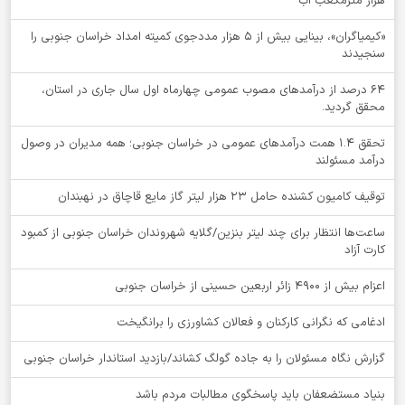
هزار مترمکعب آب
«کیمیاگران»، بینایی بیش از ۵ هزار مددجوی کمیته امداد خراسان جنوبی را
سنجیدند
64 درصد از درآمدهای مصوب عمومی چهارماه اول سال جاری در استان،
محقق گردید.
تحقق ۱.۴ همت درآمدهای عمومی در خراسان جنوبی؛ همه مدیران در وصول
درآمد مسئولند
توقيف کامیون کشنده حامل 23 هزار لیتر گاز مایع قاچاق در نهبندان
ساعت‌ها انتظار برای چند لیتر بنزین/گلایه شهروندان خراسان جنوبی از کمبود
کارت آزاد
اعزام بیش از 4900 زائر اربعین حسینی از خراسان جنوبی
ادغامی که نگرانی کارکنان و فعالان کشاورزی را برانگیخت
گزارش نگاه مسئولان را به جاده گولگ کشاند/بازدید استاندار خراسان جنوبی
بنیاد مستضعفان باید پاسخگوی مطالبات مردم باشد