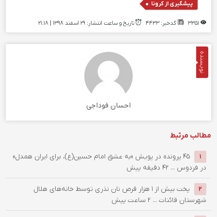
پیشگیری از کرونا
3351
کدخبر: 4433
تاریخ و ساعت انتشار: ۲۹ اسفند ۱۳۹۸ | 21:18
نویسنده
احسان فوداجی
مطالب مرتبط
۴۵ پرونده در پویش «به عشق امام حسین(ع)، برای ایران همدل»
1
در فردوس ...
42 دقیقه پیش
پخت بیش از 1 هزار قرص نان نذری توسط خانه‌های هلال
2
شهرستان قائنات ...
2 ساعت پیش