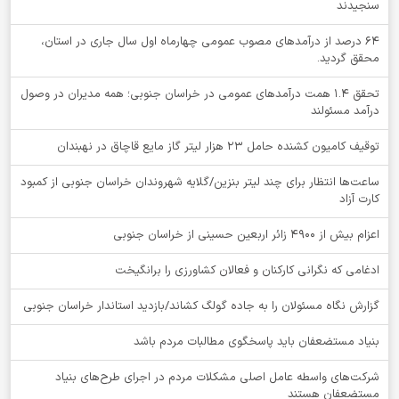
سنجیدند
64 درصد از درآمدهای مصوب عمومی چهارماه اول سال جاری در استان،
محقق گردید.
تحقق ۱.۴ همت درآمدهای عمومی در خراسان جنوبی؛ همه مدیران در وصول
درآمد مسئولند
توقيف کامیون کشنده حامل 23 هزار لیتر گاز مایع قاچاق در نهبندان
ساعت‌ها انتظار برای چند لیتر بنزین/گلایه شهروندان خراسان جنوبی از کمبود
کارت آزاد
اعزام بیش از 4900 زائر اربعین حسینی از خراسان جنوبی
ادغامی که نگرانی کارکنان و فعالان کشاورزی را برانگیخت
گزارش نگاه مسئولان را به جاده گولگ کشاند/بازدید استاندار خراسان جنوبی
بنیاد مستضعفان باید پاسخگوی مطالبات مردم باشد
شرکت‌های واسطه عامل اصلی مشکلات مردم در اجرای طرح‌های بنیاد
مستضعفان هستند