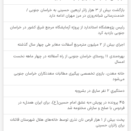
بازگشت بیش از ۳ هزار زائر اربعین حسینی به خراسان جنوبی /
خدمت‌رسانی شبانه‌روزی در مرز مهران ادامه دارد
رئیس پژوهشگاه استاندارد از پروژه آزمایشگاه مرجع شرق کشور در خراسان
جنوبی بازدید کرد
اجرای بیش از ۲ میلیون مترمربع آسفالت معابر طی چهار سال گذشته
بهره‌مندی ۱۱ روستای خراسان جنوبی از راه آسفالته در چهار ماهه نخست
امسال
خانه معدن، بازوی تخصصی پیگیری مطالبات معدنکاران خراسان جنوبی
می‌شود
دستگيري 2 نفر سارق در بشرويه
۴۵ پرونده در پویش «به عشق امام حسین(ع)، برای ایران همدل» در
فردوس با صلح و سازش مختومه شد
پخت بیش از 1 هزار قرص نان نذری توسط خانه‌های هلال شهرستان قائنات
برای زائران حسینی