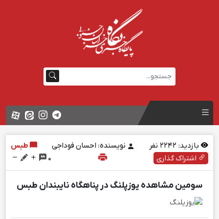
بازدید:
2242
نفر
نویسنده: احسان فوداجی
طبس
اشتراک گذاری
0
سومین مشاهده یوزپلنگ در پناهگاه نایبندان طبس