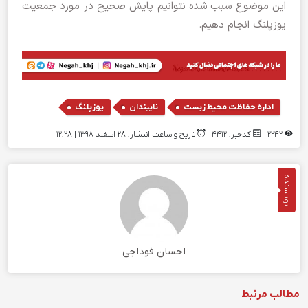
این موضوع سبب شده نتوانیم پایش صحیح در مورد جمعیت
یوزپلنگ انجام دهیم.
,
,
اداره حفاظت محیط زیست
نایبندان
یوزپلنگ
2242
کدخبر: 4412
تاریخ و ساعت انتشار: ۲۸ اسفند ۱۳۹۸ | 12:28
نویسنده
احسان فوداجی
مطالب مرتبط