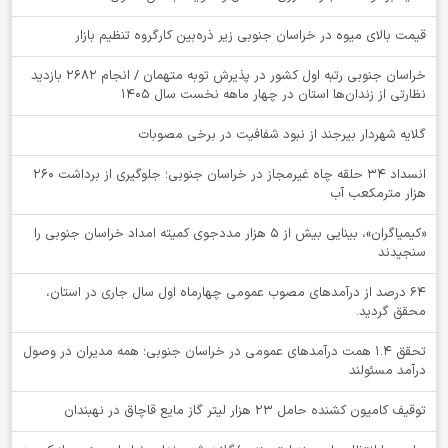
قیمت بالای میوه در خراسان جنوبی زیر ذره‌بین کارگروه تنظیم بازار
خراسان جنوبی رتبه اول کشور در پذیرش توبه متهمان / انجام ۲۶۸۲ بازدید
نظارتی از زندان‌ها استان در چهار ماهه نخست سال 1405
گلایه شهردار بیرجند از نبود شفافیت در برخی مصوبات
انسداد ۳۴ حلقه چاه غیرمجاز در خراسان جنوبی؛ جلوگیری از برداشت ۲۶۰
هزار مترمکعب آب
«کیمیاگران»، بینایی بیش از ۵ هزار مددجوی کمیته امداد خراسان جنوبی را
سنجیدند
64 درصد از درآمدهای مصوب عمومی چهارماه اول سال جاری در استان،
محقق گردید.
تحقق ۱.۴ همت درآمدهای عمومی در خراسان جنوبی؛ همه مدیران در وصول
درآمد مسئولند
توقيف کامیون کشنده حامل 23 هزار لیتر گاز مایع قاچاق در نهبندان