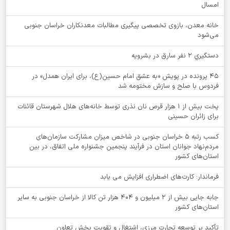
امسال
خانه معدن، بازوی تخصصی پیگیری مطالبات معدنکاران خراسان جنوبی
می‌شود
دستگيري 2 نفر سارق در بشرويه
۴۵ پرونده در پویش «به عشق امام حسین(ع)، برای ایران همدل» در
فردوس با صلح و سازش مختومه شد
پخت بیش از 1 هزار قرص نان نذری توسط خانه‌های هلال شهرستان قائنات
برای زائران حسینی
کسب رتبه ۵ خراسان جنوبی در شاخص میزان مشارکت سازمان‌های
مردم‌نهاد جوانان استان در فرآیند پنجمین جشنواره ملی اتفاق، در بین
استان‌های کشور
فرماندار: کارت‌های اضطراری افزایش می یابد
جابه جایی بیش از 2 میلیون و 404 هزار تن کالا از خراسان جنوبی به سایر
استان‌های کشور
تأکید بر توسعه تجارت مرزی، اشتغال و تقویت بخش تعاون