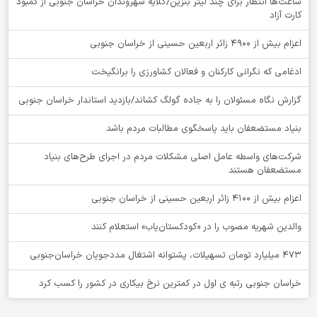
ساعت‌ها انتظار برای چند لیتر بنزین/گلایه شهروندان خراسان جنوبی از کمبود
کارت آزاد
اعزام بیش از 4900 زائر اربعین حسینی از خراسان جنوبی
ادغامی که نگرانی کارکنان و فعالان کشاورزی را برانگیخت
گزارش نگاه مسئولان را به جاده گولگ کشاند/بازدید استاندار خراسان جنوبی
بنیاد مستضعفان باید پاسخگوی مطالبات مردم باشد
شرکت‌های واسطه عامل اصلی مشکلات مردم در اجرای طرح‌های بنیاد
مستضعفان هستند
اعزام بیش از 4100 زائر اربعین حسینی از خراسان جنوبی
والدین شهریه مصوب را در «کودکستان‌یاب» استعلام کنند
۴۷۳ میلیارد تومان تسهیلات، پشتوانه اشتغال مددجویان خراسان‌جنوبی
خراسان جنوبی رتبه ی اول در کمترین نرخ بیکاری در کشور را کسب کرد