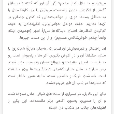
می‌توانیم با ملال کنار بیاییم؟ اگر، آن‌طور که گفته شد،‌ ملال
آگاهی از انگیزشی بدون ارضاست، می‌توان با این کارها ملال را
به حداقل رساند: دوری از موقعیت‌هایی که کنترل چندانی بر
آن‌ها نداریم، حذف عوامل حواس‌پرتی، انگیزه‌دادن به خود،
کم‌کردن انتظارها، اصلاح دیدگاه‌ها دربارۀ امور (فهمیدن اینکه
واقعاً چقدر خوش‌شانس هستیم)، و از این دست چیزها.
اما راحت‌تر و ثمربخش‌تر آن است که، به‌جای مبارزۀ شبانه‌روز با
ملال، حقیقتاً آن را در آغوش بگیریم. اگر ملال پنجره‌ای است رو
به طبیعت اصیلِ حقیقت و درواقع همان وضعیت بشر است،‌
پس مبارزه با ملال همان کشیدن دوبارۀ پرده‌ها روی حقیقت
است. بله،‌ شبْ تاریک و ظلمانی است، اما به همین خاطر است
که ستاره‌ها در شب آن‌طور می‌درخشند.
بنابر این دلایل، در بسیاری از سنت‌های شرقی، ملال ستوده شده
و آن را مسیری به‌سوی آگاهی برتر دانسته‌اند. این یکی از
لطیفه‌های جالب در مکتب ذن است: