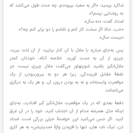
شاگرد پرسید: «اگر به معبد بپیوندم، چه مدت طول می‌کشد که
به روشنایی برسم؟».
استاد گفت: «ده سال».
«خب، حالا اگر سخت کار کنم و تلاشم را دو برابر کنم چه؟».
«بیست سال».
پس به‌جای مبارزه با ملال با آن کنار بیایید،‌ از آن لذت ببرید،
چیزی از آن به دست آورید. خلاصه آنکه، خودتان کمتر
ملال‌انگیز باشید. شوپنهاور می‌گفت ملال چیزی نیست جز
نقطۀ مقابل فریبندگی، زیرا هر دو به بیرون‌بودن از یک
موقعیت وابسته‌اند و نه به بودن درون آن. و هر یک به دیگری
می‌انجامد.
دفعۀ بعدی که در یک موقعیت ملال‌انگیز گیر افتادید،‌ به‌جای
اینکه مثل همیشه مدام از آن اجتناب کنید،‌ خود را در آن غرق
کنید. اگر حس می‌کنید این خواستۀ خیلی بزرگی است، استاد
‌ذن،‌ تیک نات هان، تنها با افزودن واژۀ‌ «مدیتیشن»‌ به هر کاری