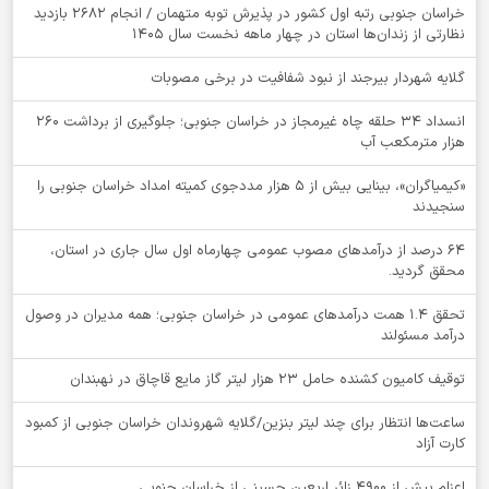
خراسان جنوبی رتبه اول کشور در پذیرش توبه متهمان / انجام ۲۶۸۲ بازدید
نظارتی از زندان‌ها استان در چهار ماهه نخست سال 1405
گلایه شهردار بیرجند از نبود شفافیت در برخی مصوبات
انسداد ۳۴ حلقه چاه غیرمجاز در خراسان جنوبی؛ جلوگیری از برداشت ۲۶۰
هزار مترمکعب آب
«کیمیاگران»، بینایی بیش از ۵ هزار مددجوی کمیته امداد خراسان جنوبی را
سنجیدند
64 درصد از درآمدهای مصوب عمومی چهارماه اول سال جاری در استان،
محقق گردید.
تحقق ۱.۴ همت درآمدهای عمومی در خراسان جنوبی؛ همه مدیران در وصول
درآمد مسئولند
توقيف کامیون کشنده حامل 23 هزار لیتر گاز مایع قاچاق در نهبندان
ساعت‌ها انتظار برای چند لیتر بنزین/گلایه شهروندان خراسان جنوبی از کمبود
کارت آزاد
اعزام بیش از 4900 زائر اربعین حسینی از خراسان جنوبی