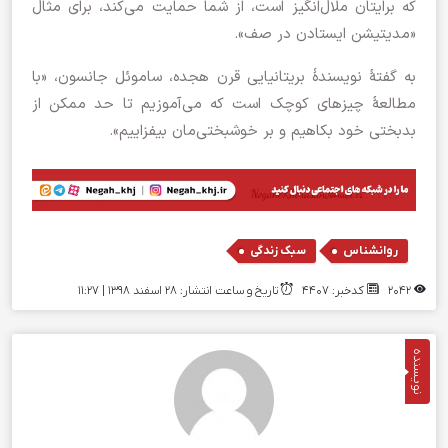
که برایتان ملال‌انگیز است، از شما حمایت می‌کند، برای مثال
«مدیتیشن ایستادن در صف».
به گفتۀ نویسندۀ بریتانیایی قرن هجده، ساموئل جانسون، «با
مطالعۀ چیزهای کوچک است که می‌آموزیم تا حد ممکن از
بدبختی خود بکاهیم و بر خوشبختی‌مان بیفزاییم».
,
روانشناس
سبک زندگی
2042
کدخبر: 4407
تاریخ و ساعت انتشار: ۲۸ اسفند ۱۳۹۸ | 11:27
نویسنده