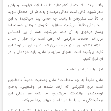
وقتی چند ماه انتظار کشیده‌اید تا تعطیلات فرابرسد و راهی
سفر شوید، کافی است اتفاقی بیفتد و به‌خاطر آن، معطل شوید
یا کلاً قید سفررفتن را بزنید. چه حسی پیدا می‌کنید؟ به این
سرخوردگی دقیقاً می‌گویند «ملال». انگیزه‌ای درونتان هست، اما
پاسخ درخوری به آن داده نمی‌شود. همه از این احساس
فراری‌اند. صنعت سرگرمی، که راهی است برای فرار از ملال،
سالانه ۲.۶ تریلیون دلار هزینه می‌تراشد. نیل برتن می‌گوید این
کارها بی‌فایده است. به‌جای مبارزه با ملال، باید خودمان را در
آن غرق کنیم.
نیل برتن در ایان نوشت:
ملال دقیقاً به چه معناست؟‌ ملال وضعیت عمیقاً نامطلوبی
است برای انگیزشی که ارضا نشده: در وضعیتی، به‌جای
نومیدشدن برانگیخته می‌شویم، اما بنابه هر دلیلی این
برانگیختگیِ ما بی‌پاسخ می‌ماند و جهتی پیدا نمی‌کند.
این دلیل شاید درونی باشد -اغلب نبود تخیل، انگیزه یا تمرکز-