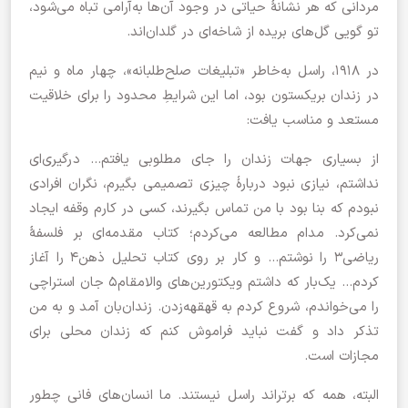
مردانی که هر نشانۀ حیاتی در وجود آن‌ها به‌آرامی تباه می‌شود،‌
تو گویی گل‌های بریده از شاخه‌ای در گلدان‌اند.
در ۱۹۱۸، راسل به‌خاطر «تبلیغات صلح‌طلبانه»، چهار ماه و نیم
در زندان بریکستون بود، اما این شرایطِ محدود را برای خلاقیت
مستعد و مناسب یافت:
از بسیاری جهات زندان را جای مطلوبی یافتم… درگیری‌ای
نداشتم، نیازی نبود دربارۀ چیزی تصمیمی بگیرم، نگران افرادی
نبودم که بنا بود با من تماس بگیرند،‌ کسی در کارم وقفه ایجاد
نمی‌کرد. مدام مطالعه می‌کردم؛ کتاب مقدمه‌ای بر فلسفۀ
ریاضی۳ را نوشتم… و کار بر روی کتاب تحلیل ذهن۴ را آغاز
کردم… یک‌بار که داشتم ویکتورین‌های والامقام۵ جان استراچی
را می‌خواندم، شروع کردم به قهقهه‌زدن. زندان‌بان آمد و به من
تذکر داد و گفت نباید فراموش کنم که زندان محلی برای
مجازات است.
البته، همه که برتراند راسل نیستند. ما انسان‌های فانی چطور