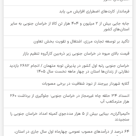
فرماندار: کارت‌های اضطراری افزایش می یابد
جابه جایی بیش از 2 میلیون و 404 هزار تن کالا از خراسان جنوبی به سایر
استان‌های کشور
تأکید بر توسعه تجارت مرزی، اشتغال و تقویت بخش تعاون
قیمت بالای میوه در خراسان جنوبی زیر ذره‌بین کارگروه تنظیم بازار
خراسان جنوبی رتبه اول کشور در پذیرش توبه متهمان / انجام ۲۶۸۲ بازدید
نظارتی از زندان‌ها استان در چهار ماهه نخست سال 1405
گلایه شهردار بیرجند از نبود شفافیت در برخی مصوبات
انسداد ۳۴ حلقه چاه غیرمجاز در خراسان جنوبی؛ جلوگیری از برداشت ۲۶۰
هزار مترمکعب آب
«کیمیاگران»، بینایی بیش از ۵ هزار مددجوی کمیته امداد خراسان جنوبی را
سنجیدند
64 درصد از درآمدهای مصوب عمومی چهارماه اول سال جاری در استان،