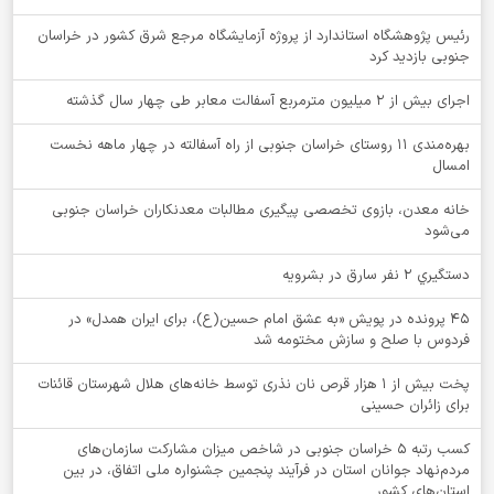
رئیس پژوهشگاه استاندارد از پروژه آزمایشگاه مرجع شرق کشور در خراسان
جنوبی بازدید کرد
اجرای بیش از ۲ میلیون مترمربع آسفالت معابر طی چهار سال گذشته
بهره‌مندی ۱۱ روستای خراسان جنوبی از راه آسفالته در چهار ماهه نخست
امسال
خانه معدن، بازوی تخصصی پیگیری مطالبات معدنکاران خراسان جنوبی
می‌شود
دستگيري 2 نفر سارق در بشرويه
۴۵ پرونده در پویش «به عشق امام حسین(ع)، برای ایران همدل» در
فردوس با صلح و سازش مختومه شد
پخت بیش از 1 هزار قرص نان نذری توسط خانه‌های هلال شهرستان قائنات
برای زائران حسینی
کسب رتبه ۵ خراسان جنوبی در شاخص میزان مشارکت سازمان‌های
مردم‌نهاد جوانان استان در فرآیند پنجمین جشنواره ملی اتفاق، در بین
استان‌های کشور