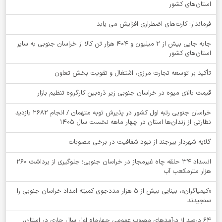
استان‌های کشور
فرماندار: کارت‌های اضطراری افزایش می یابد
جابه جایی بیش از 2 میلیون و 404 هزار تن کالا از خراسان جنوبی به سایر
استان‌های کشور
تأکید بر توسعه تجارت مرزی، اشتغال و تقویت بخش تعاون
قیمت بالای میوه در خراسان جنوبی زیر ذره‌بین کارگروه تنظیم بازار
خراسان جنوبی رتبه اول کشور در پذیرش توبه متهمان / انجام ۲۶۸۲ بازدید
نظارتی از زندان‌ها استان در چهار ماهه نخست سال 1405
گلایه شهردار بیرجند از نبود شفافیت در برخی مصوبات
انسداد ۳۴ حلقه چاه غیرمجاز در خراسان جنوبی؛ جلوگیری از برداشت ۲۶۰
هزار مترمکعب آب
«کیمیاگران»، بینایی بیش از ۵ هزار مددجوی کمیته امداد خراسان جنوبی را
سنجیدند
64 درصد از درآمدهای مصوب عمومی چهارماه اول سال جاری در استان،