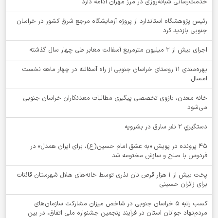
خدمت‌رسانی شبانه‌روزی در مرز مهران ادامه دارد
رئیس پژوهشگاه استاندارد از پروژه آزمایشگاه مرجع شرق کشور در خراسان
جنوبی بازدید کرد
اجرای بیش از ۲ میلیون مترمربع آسفالت معابر طی چهار سال گذشته
بهره‌مندی ۱۱ روستای خراسان جنوبی از راه آسفالته در چهار ماهه نخست
امسال
خانه معدن، بازوی تخصصی پیگیری مطالبات معدنکاران خراسان جنوبی
می‌شود
دستگيري 2 نفر سارق در بشرويه
۴۵ پرونده در پویش «به عشق امام حسین(ع)، برای ایران همدل» در
فردوس با صلح و سازش مختومه شد
پخت بیش از 1 هزار قرص نان نذری توسط خانه‌های هلال شهرستان قائنات
برای زائران حسینی
کسب رتبه ۵ خراسان جنوبی در شاخص میزان مشارکت سازمان‌های
مردم‌نهاد جوانان استان در فرآیند پنجمین جشنواره ملی اتفاق، در بین