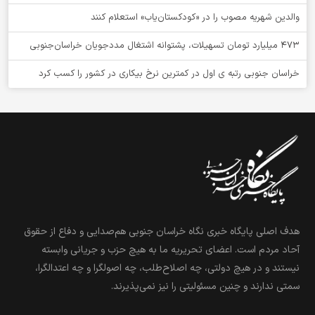
والدین شهریه مصوب را در «کودکستان‌یاب» استعلام کنند
۴۷۳ میلیارد تومان تسهیلات، پشتوانه اشتغال مددجویان خراسان‌جنوبی
خراسان جنوبی رتبه ی اول در کمترین نرخ بیکاری در کشور را کسب کرد
هدف اصلی پایگاه خبری نگاه خراسان جنوبی هم‌صدایی و دفاع از حقوق
آحاد مردم است. اعضای تحریریه ما به هیچ حزب و جریانی وابسته
نیستند و در هیچ دولتی، چه اصلاح‌طلب، چه اصولگرا و چه اعتدالگرا،
سمتی ندارند و چنین مسئولیتی را نیز نمی‌پذیرند.