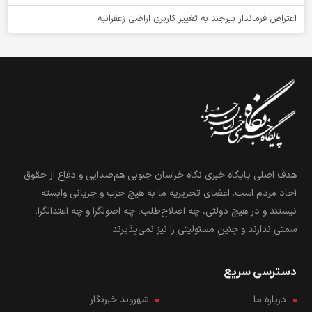
اعتراض فرماندار بیرجند به تغییر کاربری اراضی زعفرانیه
هدف اصلی پایگاه خبری نگاه خراسان جنوبی هم‌صدایی و دفاع از حقوق
آحاد مردم است. اعضای تحریریه ما به هیچ حزب و جریانی وابسته
نیستند و در هیچ دولتی، چه اصلاح‌طلب، چه اصولگرا و چه اعتدالگرا،
سمتی ندارند و چنین مسئولیتی را نیز نمی‌پذیرند.
دسترسی سریع
درباره ما
شهروند خبرنگار