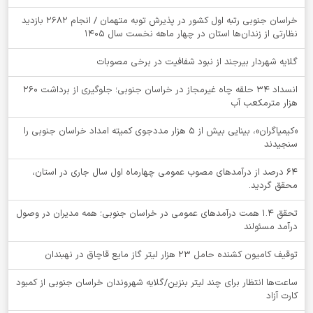
خراسان جنوبی رتبه اول کشور در پذیرش توبه متهمان / انجام ۲۶۸۲ بازدید
نظارتی از زندان‌ها استان در چهار ماهه نخست سال 1405
گلایه شهردار بیرجند از نبود شفافیت در برخی مصوبات
انسداد ۳۴ حلقه چاه غیرمجاز در خراسان جنوبی؛ جلوگیری از برداشت ۲۶۰
هزار مترمکعب آب
«کیمیاگران»، بینایی بیش از ۵ هزار مددجوی کمیته امداد خراسان جنوبی را
سنجیدند
64 درصد از درآمدهای مصوب عمومی چهارماه اول سال جاری در استان،
محقق گردید.
تحقق ۱.۴ همت درآمدهای عمومی در خراسان جنوبی؛ همه مدیران در وصول
درآمد مسئولند
توقيف کامیون کشنده حامل 23 هزار لیتر گاز مایع قاچاق در نهبندان
ساعت‌ها انتظار برای چند لیتر بنزین/گلایه شهروندان خراسان جنوبی از کمبود
کارت آزاد