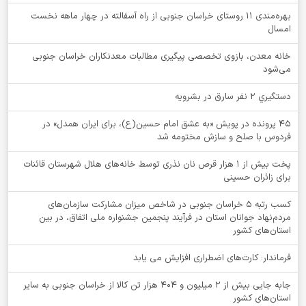
بهره‌مندی ۱۱ روستای خراسان جنوبی از راه آسفالته در چهار ماهه نخست
امسال
خانه معدن، بازوی تخصصی پیگیری مطالبات معدنکاران خراسان جنوبی
می‌شود
دستگيري 2 نفر سارق در بشرويه
۴۵ پرونده در پویش «به عشق امام حسین(ع)، برای ایران همدل» در
فردوس با صلح و سازش مختومه شد
پخت بیش از 1 هزار قرص نان نذری توسط خانه‌های هلال شهرستان قائنات
برای زائران حسینی
کسب رتبه ۵ خراسان جنوبی در شاخص میزان مشارکت سازمان‌های
مردم‌نهاد جوانان استان در فرآیند پنجمین جشنواره ملی اتفاق، در بین
استان‌های کشور
فرماندار: کارت‌های اضطراری افزایش می یابد
جابه جایی بیش از 2 میلیون و 404 هزار تن کالا از خراسان جنوبی به سایر
استان‌های کشور