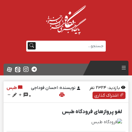
بازدید:
2324
نفر
نویسنده: احسان فوداجی
طبس
اشتراک گذاری
0
لغو پرواز‌های فرودگاه طبس