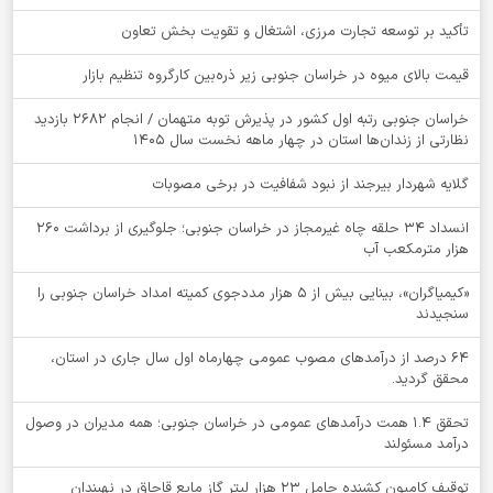
تأکید بر توسعه تجارت مرزی، اشتغال و تقویت بخش تعاون
قیمت بالای میوه در خراسان جنوبی زیر ذره‌بین کارگروه تنظیم بازار
خراسان جنوبی رتبه اول کشور در پذیرش توبه متهمان / انجام ۲۶۸۲ بازدید
نظارتی از زندان‌ها استان در چهار ماهه نخست سال 1405
گلایه شهردار بیرجند از نبود شفافیت در برخی مصوبات
انسداد ۳۴ حلقه چاه غیرمجاز در خراسان جنوبی؛ جلوگیری از برداشت ۲۶۰
هزار مترمکعب آب
«کیمیاگران»، بینایی بیش از ۵ هزار مددجوی کمیته امداد خراسان جنوبی را
سنجیدند
64 درصد از درآمدهای مصوب عمومی چهارماه اول سال جاری در استان،
محقق گردید.
تحقق ۱.۴ همت درآمدهای عمومی در خراسان جنوبی؛ همه مدیران در وصول
درآمد مسئولند
توقيف کامیون کشنده حامل 23 هزار لیتر گاز مایع قاچاق در نهبندان