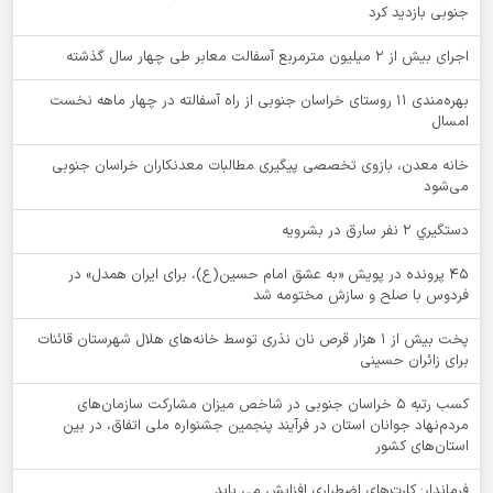
جنوبی بازدید کرد
اجرای بیش از ۲ میلیون مترمربع آسفالت معابر طی چهار سال گذشته
بهره‌مندی ۱۱ روستای خراسان جنوبی از راه آسفالته در چهار ماهه نخست
امسال
خانه معدن، بازوی تخصصی پیگیری مطالبات معدنکاران خراسان جنوبی
می‌شود
دستگيري 2 نفر سارق در بشرويه
۴۵ پرونده در پویش «به عشق امام حسین(ع)، برای ایران همدل» در
فردوس با صلح و سازش مختومه شد
پخت بیش از 1 هزار قرص نان نذری توسط خانه‌های هلال شهرستان قائنات
برای زائران حسینی
کسب رتبه ۵ خراسان جنوبی در شاخص میزان مشارکت سازمان‌های
مردم‌نهاد جوانان استان در فرآیند پنجمین جشنواره ملی اتفاق، در بین
استان‌های کشور
فرماندار: کارت‌های اضطراری افزایش می یابد