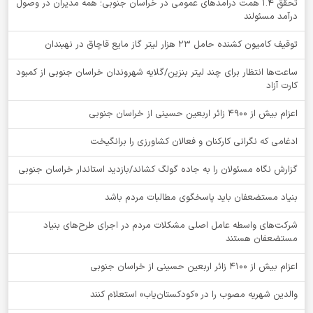
تحقق ۱.۴ همت درآمدهای عمومی در خراسان جنوبی؛ همه مدیران در وصول
درآمد مسئولند
توقيف کامیون کشنده حامل 23 هزار لیتر گاز مایع قاچاق در نهبندان
ساعت‌ها انتظار برای چند لیتر بنزین/گلایه شهروندان خراسان جنوبی از کمبود
کارت آزاد
اعزام بیش از 4900 زائر اربعین حسینی از خراسان جنوبی
ادغامی که نگرانی کارکنان و فعالان کشاورزی را برانگیخت
گزارش نگاه مسئولان را به جاده گولگ کشاند/بازدید استاندار خراسان جنوبی
بنیاد مستضعفان باید پاسخگوی مطالبات مردم باشد
شرکت‌های واسطه عامل اصلی مشکلات مردم در اجرای طرح‌های بنیاد
مستضعفان هستند
اعزام بیش از 4100 زائر اربعین حسینی از خراسان جنوبی
والدین شهریه مصوب را در «کودکستان‌یاب» استعلام کنند