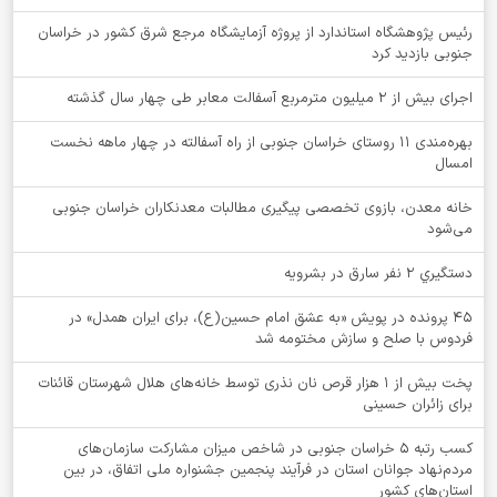
رئیس پژوهشگاه استاندارد از پروژه آزمایشگاه مرجع شرق کشور در خراسان
جنوبی بازدید کرد
اجرای بیش از ۲ میلیون مترمربع آسفالت معابر طی چهار سال گذشته
بهره‌مندی ۱۱ روستای خراسان جنوبی از راه آسفالته در چهار ماهه نخست
امسال
خانه معدن، بازوی تخصصی پیگیری مطالبات معدنکاران خراسان جنوبی
می‌شود
دستگيري 2 نفر سارق در بشرويه
۴۵ پرونده در پویش «به عشق امام حسین(ع)، برای ایران همدل» در
فردوس با صلح و سازش مختومه شد
پخت بیش از 1 هزار قرص نان نذری توسط خانه‌های هلال شهرستان قائنات
برای زائران حسینی
کسب رتبه ۵ خراسان جنوبی در شاخص میزان مشارکت سازمان‌های
مردم‌نهاد جوانان استان در فرآیند پنجمین جشنواره ملی اتفاق، در بین
استان‌های کشور