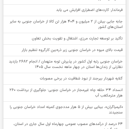
فرماندار: کارت‌های اضطراری افزایش می یابد
جابه جایی بیش از 2 میلیون و 404 هزار تن کالا از خراسان جنوبی به سایر
استان‌های کشور
تأکید بر توسعه تجارت مرزی، اشتغال و تقویت بخش تعاون
قیمت بالای میوه در خراسان جنوبی زیر ذره‌بین کارگروه تنظیم بازار
خراسان جنوبی رتبه اول کشور در پذیرش توبه متهمان / انجام ۲۶۸۲ بازدید
نظارتی از زندان‌ها استان در چهار ماهه نخست سال 1405
گلایه شهردار بیرجند از نبود شفافیت در برخی مصوبات
انسداد ۳۴ حلقه چاه غیرمجاز در خراسان جنوبی؛ جلوگیری از برداشت ۲۶۰
هزار مترمکعب آب
«کیمیاگران»، بینایی بیش از ۵ هزار مددجوی کمیته امداد خراسان جنوبی را
سنجیدند
64 درصد از درآمدهای مصوب عمومی چهارماه اول سال جاری در استان،