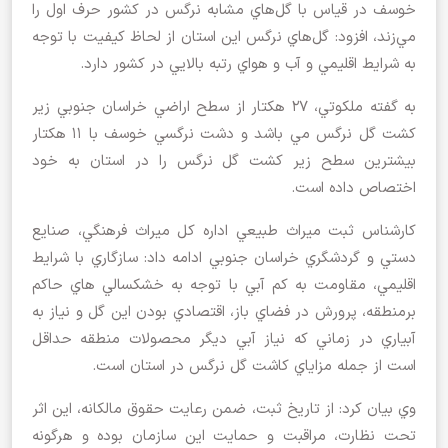
خوسف در قياس با گل‌هاي مشابه نرگس در كشور حرف اول را
مي‌زند، افزود: گل‌هاي نرگس اين استان از لحاظ كيفيت با توجه
به شرايط اقليمي و آب و هواي رتبه بالايي در كشور دارد.
به گفته ملكوتي، 27 هكتار از سطح اراضي خراسان جنوبي زير
كشت گل نرگس مي باشد و دشت نرگسي خوسف با 11 هكتار
بيشترين سطح زير كشت گل نرگس را در استان به خود
اختصاص داده است.
كارشناس ثبت ميراث طبيعي اداره كل ميراث فرهنگي، صنايع
دستي و گردشگري خراسان جنوبي ادامه داد: سازگاري با شرايط
اقليمي، مقاومت به كم آبي با توجه به خشكسالي هاي حاكم
برمنطقه، پرورش در فضاي باز، اقتصادي بودن اين گل و نياز به
آبياري در زماني كه نياز آبي ديگر محصولات منطقه حداقل
است از جمله مزاياي كاشت گل نرگس در استان است.
وي بيان كرد: از تاريخ ثبت، ضمن رعايت حقوق مالكانه، اين اثر
تحت نظارت، مراقبت و حمايت اين سازمان بوده و هرگونه