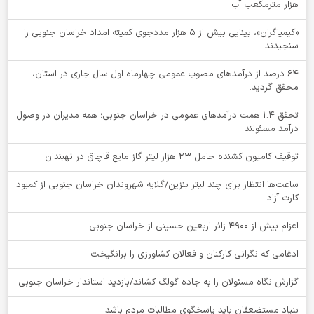
هزار مترمکعب آب
«کیمیاگران»، بینایی بیش از ۵ هزار مددجوی کمیته امداد خراسان جنوبی را
سنجیدند
64 درصد از درآمدهای مصوب عمومی چهارماه اول سال جاری در استان،
محقق گردید.
تحقق ۱.۴ همت درآمدهای عمومی در خراسان جنوبی؛ همه مدیران در وصول
درآمد مسئولند
توقيف کامیون کشنده حامل 23 هزار لیتر گاز مایع قاچاق در نهبندان
ساعت‌ها انتظار برای چند لیتر بنزین/گلایه شهروندان خراسان جنوبی از کمبود
کارت آزاد
اعزام بیش از 4900 زائر اربعین حسینی از خراسان جنوبی
ادغامی که نگرانی کارکنان و فعالان کشاورزی را برانگیخت
گزارش نگاه مسئولان را به جاده گولگ کشاند/بازدید استاندار خراسان جنوبی
بنیاد مستضعفان باید پاسخگوی مطالبات مردم باشد