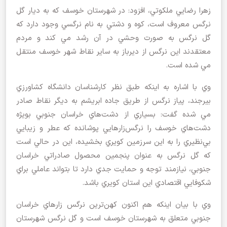
زهرا رضايي ملكوتي، افزود: در شهرستان خوسف كه به ديار گل
نرگس معروف است، كوه و دشتي به نام نرگسي وجود دارد كه
گل نرگس به صورت وحشي در آن رشد مي كند و مردم
معتقدند اين نرگس از ديرباز به ساير نقاط شهر خوسف منتقل
مي شده است.
وي با اشاره به اينكه طبق نظر كارشناسان دانشگاه كشاورزي
بيرجند، پياز نرگس از طريق جاده ابريشم به ديگر نقاط صادر
مي شده گفت: بسياري از دشت‌هاي خراسان جنوبي بويژه
دشت‌هاي خوسف را نرگس‌زارهايي پوشانده كه عطر و زيبايي
بي‌نظيري را به اين سرزمين كويري بخشيده، اين در حالي است
كه گل نرگس به عنوان پنجمين محصول صادراتي خراسان
جنوبي، نيازمند توجه و حمايت جدي دارد تا بتواند عاملي براي
شكوفايي اقتصادي اين استان كويري باشد.
وي با بيان اينكه هم اكنون كهن‌ترين نرگس زارهاي خراسان
جنوبي متعلق به شهرستان خوسف است و گل نرگس شهرستان