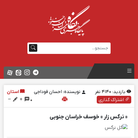
بازدید:
4140
نفر
نویسنده: احسان فوداجی
استان
اشتراک گذاری
0
« نرگس زار » خوسف خراسان جنوبي