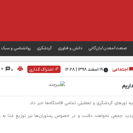
صنعت/معدن/بازرگانی
دانش و فناوری
گردشگری
روانشناسی و سبک 
اجتماعی
۱۹ اسفند ۱۳۹۸ | 12:28
اشتراک گذاری
0
اریم
ه تورهای گردشگری و تعطیلی تمامی اقامتگاه‌ها خبر داد.
ز بازدید جمعی نخواهند داشت و در خصوص رستوران‌ها نیز توزیع غذا به