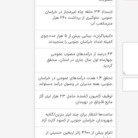
انسداد ۳۴ حلقه چاه غیرمجاز در خراسان
جنوبی؛ جلوگیری از برداشت ۲۶۰ هزار
مترمکعب آب
«کیمیاگران»، بینایی بیش از ۵ هزار مددجوی
کمیته امداد خراسان جنوبی را سنجیدند
64 درصد از درآمدهای مصوب عمومی
چهارماه اول سال جاری در استان، محقق
گردید.
تحقق ۱.۴ همت درآمدهای عمومی در خراسان
جنوبی؛ همه مدیران در وصول درآمد مسئولند
توقيف کامیون کشنده حامل 23 هزار لیتر گاز
مایع قاچاق در نهبندان
ساعت‌ها انتظار برای چند لیتر بنزین/گلایه
شهروندان خراسان جنوبی از کمبود کارت آزاد
اعزام بیش از 4900 زائر اربعین حسینی از