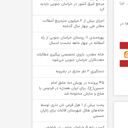
اما
مرجع شرق کشور در خراسان جنوبی بازدید
کرد
اجرای بیش از ۲ میلیون مترمربع آسفالت
ا در
معابر طی چهار سال گذشته
بهره‌مندی ۱۱ روستای خراسان جنوبی از راه
آسفالته در چهار ماهه نخست امسال
خانه معدن، بازوی تخصصی پیگیری مطالبات
معدنکاران خراسان جنوبی می‌شود
دستگيري 2 نفر سارق در بشرويه
۴۵ پرونده در پویش «به عشق امام
حسین(ع)، برای ایران همدل» در فردوس با
صلح و سازش مختومه شد
پخت بیش از 1 هزار قرص نان نذری توسط
خانه‌های هلال شهرستان قائنات برای زائران
حسینی
کسب رتبه ۵ خراسان جنوبی در شاخص