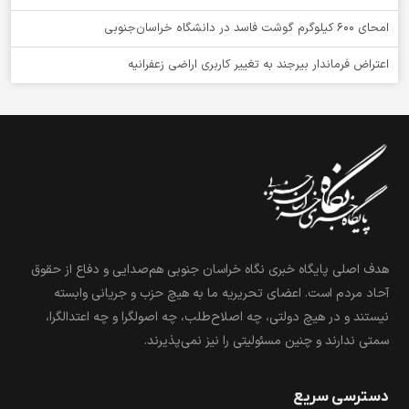
امحای ۶۰۰ کیلوگرم گوشت فاسد در دانشگاه خراسان‌جنوبی
اعتراض فرماندار بیرجند به تغییر کاربری اراضی زعفرانیه
هدف اصلی پایگاه خبری نگاه خراسان جنوبی هم‌صدایی و دفاع از حقوق
آحاد مردم است. اعضای تحریریه ما به هیچ حزب و جریانی وابسته
نیستند و در هیچ دولتی، چه اصلاح‌طلب، چه اصولگرا و چه اعتدالگرا،
سمتی ندارند و چنین مسئولیتی را نیز نمی‌پذیرند.
دسترسی سریع