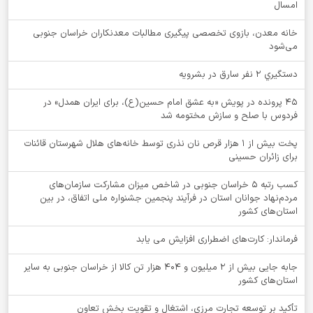
امسال
خانه معدن، بازوی تخصصی پیگیری مطالبات معدنکاران خراسان جنوبی
می‌شود
دستگيري 2 نفر سارق در بشرويه
۴۵ پرونده در پویش «به عشق امام حسین(ع)، برای ایران همدل» در
فردوس با صلح و سازش مختومه شد
پخت بیش از 1 هزار قرص نان نذری توسط خانه‌های هلال شهرستان قائنات
برای زائران حسینی
کسب رتبه ۵ خراسان جنوبی در شاخص میزان مشارکت سازمان‌های
مردم‌نهاد جوانان استان در فرآیند پنجمین جشنواره ملی اتفاق، در بین
استان‌های کشور
فرماندار: کارت‌های اضطراری افزایش می یابد
جابه جایی بیش از 2 میلیون و 404 هزار تن کالا از خراسان جنوبی به سایر
استان‌های کشور
تأکید بر توسعه تجارت مرزی، اشتغال و تقویت بخش تعاون