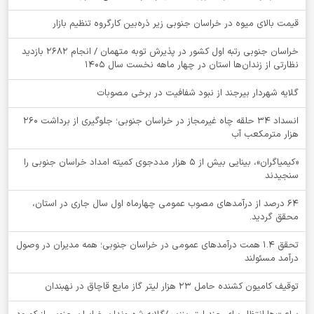
قیمت بالای میوه در خراسان جنوبی زیر ذره‌بین کارگروه تنظیم بازار
خراسان جنوبی رتبه اول کشور در پذیرش توبه متهمان / انجام ۲۶۸۲ بازدید
نظارتی از زندان‌ها استان در چهار ماهه نخست سال 1405
گلایه شهردار بیرجند از نبود شفافیت در برخی مصوبات
انسداد ۳۴ حلقه چاه غیرمجاز در خراسان جنوبی؛ جلوگیری از برداشت ۲۶۰
هزار مترمکعب آب
«کیمیاگران»، بینایی بیش از ۵ هزار مددجوی کمیته امداد خراسان جنوبی را
سنجیدند
64 درصد از درآمدهای مصوب عمومی چهارماه اول سال جاری در استان،
محقق گردید.
تحقق ۱.۴ همت درآمدهای عمومی در خراسان جنوبی؛ همه مدیران در وصول
درآمد مسئولند
توقيف کامیون کشنده حامل 23 هزار لیتر گاز مایع قاچاق در نهبندان