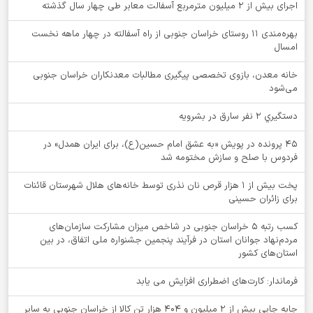
اجرای بیش از ۲ میلیون مترمربع آسفالت معابر طی چهار سال گذشته
بهره‌مندی ۱۱ روستای خراسان جنوبی از راه آسفالته در چهار ماهه نخست
امسال
خانه معدن، بازوی تخصصی پیگیری مطالبات معدنکاران خراسان جنوبی
می‌شود
دستگيري 2 نفر سارق در بشرويه
۴۵ پرونده در پویش «به عشق امام حسین(ع)، برای ایران همدل» در
فردوس با صلح و سازش مختومه شد
پخت بیش از 1 هزار قرص نان نذری توسط خانه‌های هلال شهرستان قائنات
برای زائران حسینی
کسب رتبه ۵ خراسان جنوبی در شاخص میزان مشارکت سازمان‌های
مردم‌نهاد جوانان استان در فرآیند پنجمین جشنواره ملی اتفاق، در بین
استان‌های کشور
فرماندار: کارت‌های اضطراری افزایش می یابد
جابه جایی بیش از 2 میلیون و 404 هزار تن کالا از خراسان جنوبی به سایر