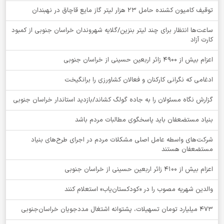
توقيف کامیون کشنده حامل 23 هزار لیتر گاز مایع قاچاق در نهبندان
ساعت‌ها انتظار برای چند لیتر بنزین/گلایه شهروندان خراسان جنوبی از کمبود
کارت آزاد
اعزام بیش از 4900 زائر اربعین حسینی از خراسان جنوبی
ادغامی که نگرانی کارکنان و فعالان کشاورزی را برانگیخت
گزارش نگاه مسئولان را به جاده گولگ کشاند/بازدید استاندار خراسان جنوبی
بنیاد مستضعفان باید پاسخگوی مطالبات مردم باشد
شرکت‌های واسطه عامل اصلی مشکلات مردم در اجرای طرح‌های بنیاد
مستضعفان هستند
اعزام بیش از 4100 زائر اربعین حسینی از خراسان جنوبی
والدین شهریه مصوب را در «کودکستان‌یاب» استعلام کنند
۴۷۳ میلیارد تومان تسهیلات، پشتوانه اشتغال مددجویان خراسان‌جنوبی