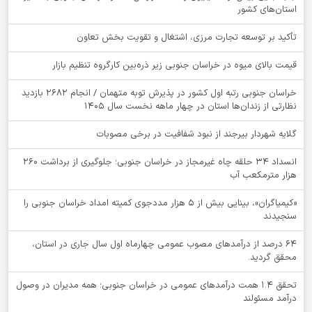
استان‌های کشور
تأکید بر توسعه تجارت مرزی، اشتغال و تقویت بخش تعاون
قیمت بالای میوه در خراسان جنوبی زیر ذره‌بین کارگروه تنظیم بازار
خراسان جنوبی رتبه اول کشور در پذیرش توبه متهمان / انجام ۲۶۸۲ بازدید
نظارتی از زندان‌ها استان در چهار ماهه نخست سال 1405
گلایه شهردار بیرجند از نبود شفافیت در برخی مصوبات
انسداد ۳۴ حلقه چاه غیرمجاز در خراسان جنوبی؛ جلوگیری از برداشت ۲۶۰
هزار مترمکعب آب
«کیمیاگران»، بینایی بیش از ۵ هزار مددجوی کمیته امداد خراسان جنوبی را
سنجیدند
64 درصد از درآمدهای مصوب عمومی چهارماه اول سال جاری در استان،
محقق گردید.
تحقق ۱.۴ همت درآمدهای عمومی در خراسان جنوبی؛ همه مدیران در وصول
درآمد مسئولند