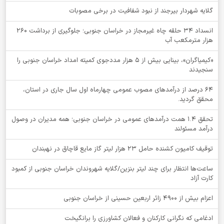
گلایه شهردار بیرجند از نبود شفافیت در برخی مصوبات
انسداد ۳۴ حلقه چاه غیرمجاز در خراسان جنوبی؛ جلوگیری از برداشت ۲۶۰
هزار مترمکعب آب
«کیمیاگران»، بینایی بیش از ۵ هزار مددجوی کمیته امداد خراسان جنوبی را
سنجیدند
64 درصد از درآمدهای مصوب عمومی چهارماه اول سال جاری در استان،
محقق گردید.
تحقق ۱.۴ همت درآمدهای عمومی در خراسان جنوبی؛ همه مدیران در وصول
درآمد مسئولند
توقيف کامیون کشنده حامل 23 هزار لیتر گاز مایع قاچاق در نهبندان
ساعت‌ها انتظار برای چند لیتر بنزین/گلایه شهروندان خراسان جنوبی از کمبود
کارت آزاد
اعزام بیش از 4900 زائر اربعین حسینی از خراسان جنوبی
ادغامی که نگرانی کارکنان و فعالان کشاورزی را برانگیخت