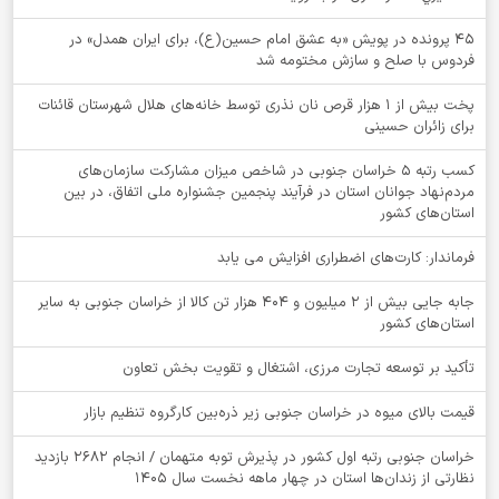
۴۵ پرونده در پویش «به عشق امام حسین(ع)، برای ایران همدل» در
فردوس با صلح و سازش مختومه شد
پخت بیش از 1 هزار قرص نان نذری توسط خانه‌های هلال شهرستان قائنات
برای زائران حسینی
کسب رتبه ۵ خراسان جنوبی در شاخص میزان مشارکت سازمان‌های
مردم‌نهاد جوانان استان در فرآیند پنجمین جشنواره ملی اتفاق، در بین
استان‌های کشور
فرماندار: کارت‌های اضطراری افزایش می یابد
جابه جایی بیش از 2 میلیون و 404 هزار تن کالا از خراسان جنوبی به سایر
استان‌های کشور
تأکید بر توسعه تجارت مرزی، اشتغال و تقویت بخش تعاون
قیمت بالای میوه در خراسان جنوبی زیر ذره‌بین کارگروه تنظیم بازار
خراسان جنوبی رتبه اول کشور در پذیرش توبه متهمان / انجام ۲۶۸۲ بازدید
نظارتی از زندان‌ها استان در چهار ماهه نخست سال 1405