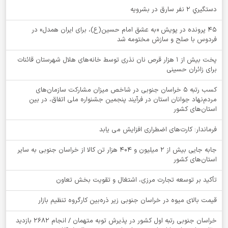
دستگيري 2 نفر سارق در بشرويه
۴۵ پرونده در پویش «به عشق امام حسین(ع)، برای ایران همدل» در
فردوس با صلح و سازش مختومه شد
پخت بیش از 1 هزار قرص نان نذری توسط خانه‌های هلال شهرستان قائنات
برای زائران حسینی
کسب رتبه ۵ خراسان جنوبی در شاخص میزان مشارکت سازمان‌های
مردم‌نهاد جوانان استان در فرآیند پنجمین جشنواره ملی اتفاق، در بین
استان‌های کشور
فرماندار: کارت‌های اضطراری افزایش می یابد
جابه جایی بیش از 2 میلیون و 404 هزار تن کالا از خراسان جنوبی به سایر
استان‌های کشور
تأکید بر توسعه تجارت مرزی، اشتغال و تقویت بخش تعاون
قیمت بالای میوه در خراسان جنوبی زیر ذره‌بین کارگروه تنظیم بازار
خراسان جنوبی رتبه اول کشور در پذیرش توبه متهمان / انجام ۲۶۸۲ بازدید