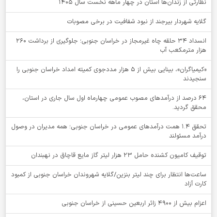
نظارتی از زندان‌ها استان در چهار ماهه نخست سال 1405
گلایه شهردار بیرجند از نبود شفافیت در برخی مصوبات
انسداد ۳۴ حلقه چاه غیرمجاز در خراسان جنوبی؛ جلوگیری از برداشت ۲۶۰
هزار مترمکعب آب
«کیمیاگران»، بینایی بیش از ۵ هزار مددجوی کمیته امداد خراسان جنوبی را
سنجیدند
64 درصد از درآمدهای مصوب عمومی چهارماه اول سال جاری در استان،
محقق گردید.
تحقق ۱.۴ همت درآمدهای عمومی در خراسان جنوبی؛ همه مدیران در وصول
درآمد مسئولند
توقيف کامیون کشنده حامل 23 هزار لیتر گاز مایع قاچاق در نهبندان
ساعت‌ها انتظار برای چند لیتر بنزین/گلایه شهروندان خراسان جنوبی از کمبود
کارت آزاد
اعزام بیش از 4900 زائر اربعین حسینی از خراسان جنوبی