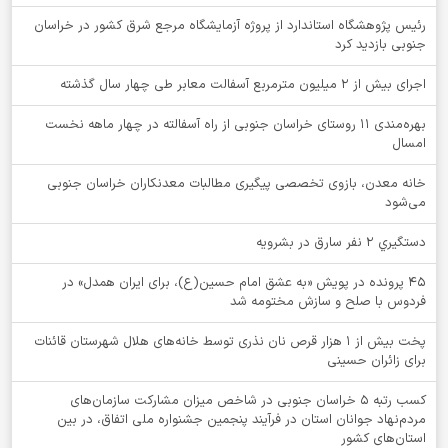
رئیس پژوهشگاه استاندارد از پروژه آزمایشگاه مرجع شرق کشور در خراسان
جنوبی بازدید کرد
اجرای بیش از ۲ میلیون مترمربع آسفالت معابر طی چهار سال گذشته
بهره‌مندی ۱۱ روستای خراسان جنوبی از راه آسفالته در چهار ماهه نخست
امسال
خانه معدن، بازوی تخصصی پیگیری مطالبات معدنکاران خراسان جنوبی
می‌شود
دستگيري 2 نفر سارق در بشرويه
۴۵ پرونده در پویش «به عشق امام حسین(ع)، برای ایران همدل» در
فردوس با صلح و سازش مختومه شد
پخت بیش از 1 هزار قرص نان نذری توسط خانه‌های هلال شهرستان قائنات
برای زائران حسینی
کسب رتبه ۵ خراسان جنوبی در شاخص میزان مشارکت سازمان‌های
مردم‌نهاد جوانان استان در فرآیند پنجمین جشنواره ملی اتفاق، در بین
استان‌های کشور