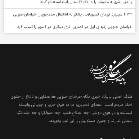
والدین شهریه مصوب را در «کودکستان‌یاب» استعلام کنند
۴۷۳ میلیارد تومان تسهیلات، پشتوانه اشتغال مددجویان خراسان‌جنوبی
خراسان جنوبی رتبه ی اول در کمترین نرخ بیکاری در کشور را کسب کرد
هدف اصلی پایگاه خبری نگاه خراسان جنوبی هم‌صدایی و دفاع از حقوق
آحاد مردم است. اعضای تحریریه ما به هیچ حزب و جریانی وابسته
نیستند و در هیچ دولتی، چه اصلاح‌طلب، چه اصولگرا و چه اعتدالگرا،
سمتی ندارند و چنین مسئولیتی را نیز نمی‌پذیرند.