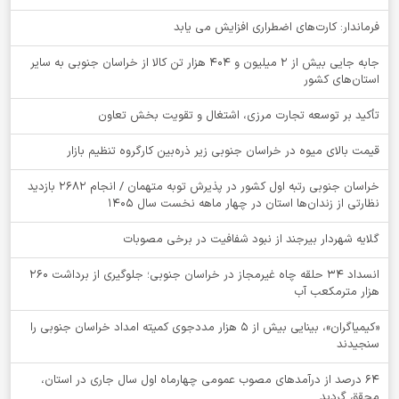
فرماندار: کارت‌های اضطراری افزایش می یابد
جابه جایی بیش از 2 میلیون و 404 هزار تن کالا از خراسان جنوبی به سایر
استان‌های کشور
تأکید بر توسعه تجارت مرزی، اشتغال و تقویت بخش تعاون
قیمت بالای میوه در خراسان جنوبی زیر ذره‌بین کارگروه تنظیم بازار
خراسان جنوبی رتبه اول کشور در پذیرش توبه متهمان / انجام ۲۶۸۲ بازدید
نظارتی از زندان‌ها استان در چهار ماهه نخست سال 1405
گلایه شهردار بیرجند از نبود شفافیت در برخی مصوبات
انسداد ۳۴ حلقه چاه غیرمجاز در خراسان جنوبی؛ جلوگیری از برداشت ۲۶۰
هزار مترمکعب آب
«کیمیاگران»، بینایی بیش از ۵ هزار مددجوی کمیته امداد خراسان جنوبی را
سنجیدند
64 درصد از درآمدهای مصوب عمومی چهارماه اول سال جاری در استان،
محقق گردید.