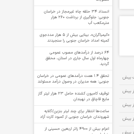
انسداد ۳۴ حلقه چاه غیرمجاز در خراسان
جنوبی؛ جلوگیری از برداشت ۲۶۰ هزار
مترمکعب آب
«کیمیاگران»، بینایی بیش از ۵ هزار مددجوی
کمیته امداد خراسان جنوبی را سنجیدند
64 درصد از درآمدهای مصوب عمومی
چهارماه اول سال جاری در استان، محقق
گردید.
تحقق ۱.۴ همت درآمدهای عمومی در خراسان
جنوبی؛ همه مدیران در وصول درآمد مسئولند
توقيف کامیون کشنده حامل 23 هزار لیتر گاز
مایع قاچاق در نهبندان
ساعت‌ها انتظار برای چند لیتر بنزین/گلایه
شهروندان خراسان جنوبی از کمبود کارت آزاد
اعزام بیش از 4900 زائر اربعین حسینی از