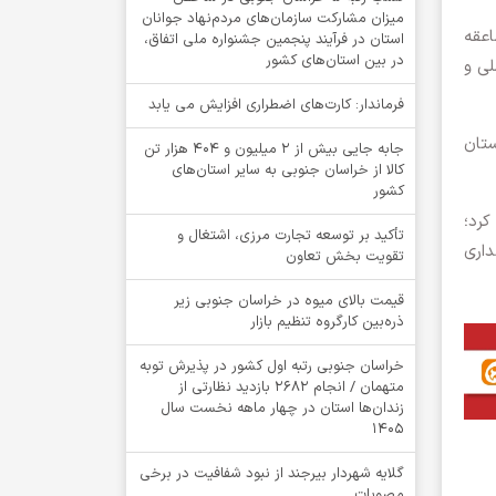
میزان مشارکت سازمان‌های مردم‌نهاد جوانان
اعقه
استان در فرآیند پنجمین جشنواره ملی اتفاق،
در بین استان‌های کشور
لی و
فرماندار: کارت‌های اضطراری افزایش می یابد
ستان
جابه جایی بیش از 2 میلیون و 404 هزار تن
کالا از خراسان جنوبی به سایر استان‌های
کشور
کرد؛
تأکید بر توسعه تجارت مرزی، اشتغال و
داری
تقویت بخش تعاون
قیمت بالای میوه در خراسان جنوبی زیر
ذره‌بین کارگروه تنظیم بازار
خراسان جنوبی رتبه اول کشور در پذیرش توبه
متهمان / انجام ۲۶۸۲ بازدید نظارتی از
زندان‌ها استان در چهار ماهه نخست سال
1405
گلایه شهردار بیرجند از نبود شفافیت در برخی
مصوبات