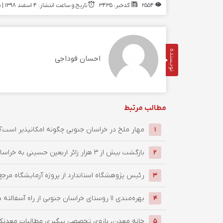
2554
کدخبر: 3435
تاریخ و ساعت انتشار: ۴ اسفند ۱۳۹۸ | 14:25
نویسنده
احسان فوداجی
مطالب مرتبط
‌مهار ملخ در خراسان جنوبی چگونه امکانپذیر است؟
1
بازگشت بیش از ۳ هزار زائر اربعین حسینی به خراسان جنوبی / ...
2
رئیس پژوهشگاه استاندارد از پروژه آزمایشگاه مرجع
3
بهره‌مندی ۱۱ روستای خراسان جنوبی از راه آسفالته در چهار ماهه ...
4
خانه معدن، بازوی تخصصی پیگیری مطالبات معدنکار
5