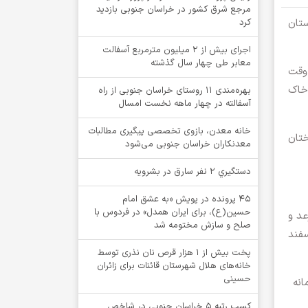
مرجع شرق کشور در خراسان جنوبی بازدید
ستان
کرد
اجرای بیش از ۲ میلیون مترمربع آسفالت
معابر طی چهار سال گذشته
 وقت
 خاک
بهره‌مندی ۱۱ روستای خراسان جنوبی از راه
آسفالته در چهار ماهه نخست امسال
خانه معدن، بازوی تخصصی پیگیری مطالبات
ختان
معدنکاران خراسان جنوبی می‌شود
دستگيري 2 نفر سارق در بشرويه
۴۵ پرونده در پویش «به عشق امام
حسین(ع)، برای ایران همدل» در فردوس با
عد و
صلح و سازش مختومه شد
سفند
پخت بیش از 1 هزار قرص نان نذری توسط
خانه‌های هلال شهرستان قائنات برای زائران
حسینی
مانه
کسب رتبه ۵ خراسان جنوبی در شاخص