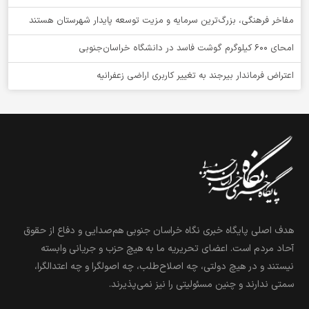
مفاخر فرهنگی، بزرگ‌ترین سرمایه و مزیت توسعه پایدار شهرستان هستند
امحای ۶۰۰ کیلوگرم گوشت فاسد در دانشگاه خراسان‌جنوبی
اعتراض فرماندار بیرجند به تغییر کاربری اراضی زعفرانیه
هدف اصلی پایگاه خبری نگاه خراسان جنوبی هم‌صدایی و دفاع از حقوق
آحاد مردم است. اعضای تحریریه ما به هیچ حزب و جریانی وابسته
نیستند و در هیچ دولتی، چه اصلاح‌طلب، چه اصولگرا و چه اعتدالگرا،
سمتی ندارند و چنین مسئولیتی را نیز نمی‌پذیرند.