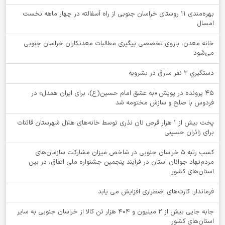
بهره‌مندی ۱۱ روستای خراسان جنوبی از راه آسفالته در چهار ماهه نخست
امسال
خانه معدن، بازوی تخصصی پیگیری مطالبات معدنکاران خراسان جنوبی
می‌شود
دستگيري 2 نفر سارق در بشرويه
۴۵ پرونده در پویش «به عشق امام حسین(ع)، برای ایران همدل» در
فردوس با صلح و سازش مختومه شد
پخت بیش از 1 هزار قرص نان نذری توسط خانه‌های هلال شهرستان قائنات
برای زائران حسینی
کسب رتبه ۵ خراسان جنوبی در شاخص میزان مشارکت سازمان‌های
مردم‌نهاد جوانان استان در فرآیند پنجمین جشنواره ملی اتفاق، در بین
استان‌های کشور
فرماندار: کارت‌های اضطراری افزایش می یابد
جابه جایی بیش از 2 میلیون و 404 هزار تن کالا از خراسان جنوبی به سایر
استان‌های کشور