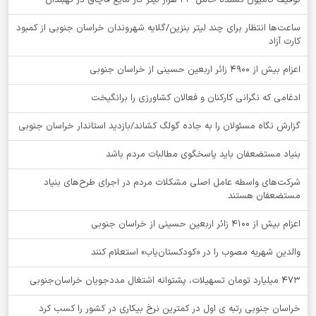
توقيف کامیون کشنده حامل 23 هزار لیتر گاز مایع قاچاق در نهبندان
ساعت‌ها انتظار برای چند لیتر بنزین/گلایه شهروندان خراسان جنوبی از کمبود
کارت آزاد
اعزام بیش از 4900 زائر اربعین حسینی از خراسان جنوبی
ادغامی که نگرانی کارکنان و فعالان کشاورزی را برانگیخت
گزارش نگاه مسئولان را به جاده گولگ کشاند/بازدید استاندار خراسان جنوبی
بنیاد مستضعفان باید پاسخگوی مطالبات مردم باشد
شرکت‌های واسطه عامل اصلی مشکلات مردم در اجرای طرح‌های بنیاد
مستضعفان هستند
اعزام بیش از 4100 زائر اربعین حسینی از خراسان جنوبی
والدین شهریه مصوب را در «کودکستان‌یاب» استعلام کنند
۴۷۳ میلیارد تومان تسهیلات، پشتوانه اشتغال مددجویان خراسان‌جنوبی
خراسان جنوبی رتبه ی اول در کمترین نرخ بیکاری در کشور را کسب کرد