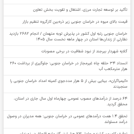
تأکید بر توسعه تجارت مرزی، اشتغال و تقویت بخش تعاون
قیمت بالای میوه در خراسان جنوبی زیر ذره‌بین کارگروه تنظیم بازار
خراسان جنوبی رتبه اول کشور در پذیرش توبه متهمان / انجام ۲۶۸۲ بازدید
نظارتی از زندان‌ها استان در چهار ماهه نخست سال 1405
گلایه شهردار بیرجند از نبود شفافیت در برخی مصوبات
انسداد ۳۴ حلقه چاه غیرمجاز در خراسان جنوبی؛ جلوگیری از برداشت ۲۶۰
هزار مترمکعب آب
«کیمیاگران»، بینایی بیش از ۵ هزار مددجوی کمیته امداد خراسان جنوبی را
سنجیدند
64 درصد از درآمدهای مصوب عمومی چهارماه اول سال جاری در استان،
محقق گردید.
تحقق ۱.۴ همت درآمدهای عمومی در خراسان جنوبی؛ همه مدیران در وصول
درآمد مسئولند