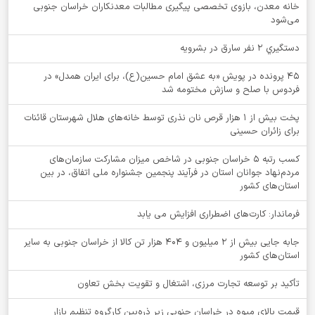
خانه معدن، بازوی تخصصی پیگیری مطالبات معدنکاران خراسان جنوبی
می‌شود
دستگيري 2 نفر سارق در بشرويه
۴۵ پرونده در پویش «به عشق امام حسین(ع)، برای ایران همدل» در
فردوس با صلح و سازش مختومه شد
پخت بیش از 1 هزار قرص نان نذری توسط خانه‌های هلال شهرستان قائنات
برای زائران حسینی
کسب رتبه ۵ خراسان جنوبی در شاخص میزان مشارکت سازمان‌های
مردم‌نهاد جوانان استان در فرآیند پنجمین جشنواره ملی اتفاق، در بین
استان‌های کشور
فرماندار: کارت‌های اضطراری افزایش می یابد
جابه جایی بیش از 2 میلیون و 404 هزار تن کالا از خراسان جنوبی به سایر
استان‌های کشور
تأکید بر توسعه تجارت مرزی، اشتغال و تقویت بخش تعاون
قیمت بالای میوه در خراسان جنوبی زیر ذره‌بین کارگروه تنظیم بازار