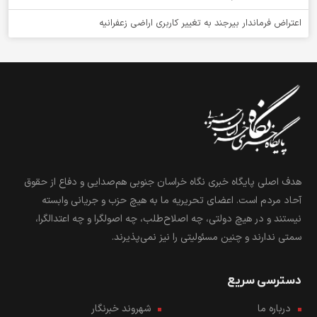
اعتراض فرماندار بیرجند به تغییر کاربری اراضی زعفرانیه
هدف اصلی پایگاه خبری نگاه خراسان جنوبی هم‌صدایی و دفاع از حقوق
آحاد مردم است. اعضای تحریریه ما به هیچ حزب و جریانی وابسته
نیستند و در هیچ دولتی، چه اصلاح‌طلب، چه اصولگرا و چه اعتدالگرا،
سمتی ندارند و چنین مسئولیتی را نیز نمی‌پذیرند.
دسترسی سریع
درباره ما
شهروند خبرنگار