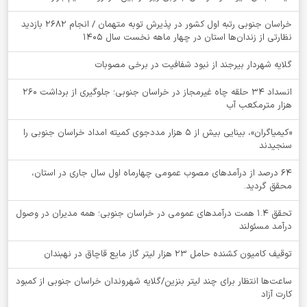
خراسان جنوبی رتبه اول کشور در پذیرش توبه متهمان / انجام ۲۶۸۲ بازدید
نظارتی از زندان‌ها استان در چهار ماهه نخست سال 1405
گلایه شهردار بیرجند از نبود شفافیت در برخی مصوبات
انسداد ۳۴ حلقه چاه غیرمجاز در خراسان جنوبی؛ جلوگیری از برداشت ۲۶۰
هزار مترمکعب آب
«کیمیاگران»، بینایی بیش از ۵ هزار مددجوی کمیته امداد خراسان جنوبی را
سنجیدند
64 درصد از درآمدهای مصوب عمومی چهارماه اول سال جاری در استان،
محقق گردید.
تحقق ۱.۴ همت درآمدهای عمومی در خراسان جنوبی؛ همه مدیران در وصول
درآمد مسئولند
توقيف کامیون کشنده حامل 23 هزار لیتر گاز مایع قاچاق در نهبندان
ساعت‌ها انتظار برای چند لیتر بنزین/گلایه شهروندان خراسان جنوبی از کمبود
کارت آزاد