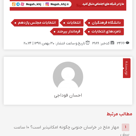
,
,
,
دانشگاه فرهنگیان
انتخابات
انتخابات مجلس یازدهم
,
نامزدهای انتخابات
فرماندار بیرحند
3466
کدخبر: 3189
تاریخ و ساعت انتشار: ۳۰ بهمن ۱۳۹۸ | 20:24
نویسنده
احسان فوداجی
مطالب مرتبط
‌مهار ملخ در خراسان جنوبی چگونه امکانپذیر است؟
10 ساعت
1
پیش