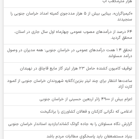
هزار مترمکعب آب
«کیمیاگران»، بینایی بیش از ۵ هزار مددجوی کمیته امداد خراسان جنوبی را
سنجیدند
64 درصد از درآمدهای مصوب عمومی چهارماه اول سال جاری در استان،
محقق گردید.
تحقق ۱.۴ همت درآمدهای عمومی در خراسان جنوبی؛ همه مدیران در وصول
درآمد مسئولند
توقيف کامیون کشنده حامل 23 هزار لیتر گاز مایع قاچاق در نهبندان
ساعت‌ها انتظار برای چند لیتر بنزین/گلایه شهروندان خراسان جنوبی از کمبود
کارت آزاد
اعزام بیش از 4900 زائر اربعین حسینی از خراسان جنوبی
ادغامی که نگرانی کارکنان و فعالان کشاورزی را برانگیخت
گزارش نگاه مسئولان را به جاده گولگ کشاند/بازدید استاندار خراسان جنوبی
بنیاد مستضعفان باید پاسخگوی مطالبات مردم باشد