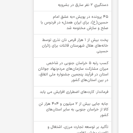
دستگيري 2 نفر سارق در بشرويه
۴۵ پرونده در پویش «به عشق امام
حسین(ع)، برای ایران همدل» در فردوس با
صلح و سازش مختومه شد
پخت بیش از 1 هزار قرص نان نذری توسط
خانه‌های هلال شهرستان قائنات برای زائران
حسینی
کسب رتبه ۵ خراسان جنوبی در شاخص
میزان مشارکت سازمان‌های مردم‌نهاد جوانان
استان در فرآیند پنجمین جشنواره ملی اتفاق،
در بین استان‌های کشور
فرماندار: کارت‌های اضطراری افزایش می یابد
جابه جایی بیش از 2 میلیون و 404 هزار تن
کالا از خراسان جنوبی به سایر استان‌های
کشور
تأکید بر توسعه تجارت مرزی، اشتغال و
تقویت بخش تعاون