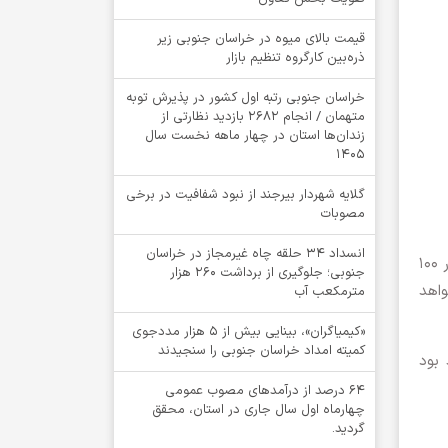
قیمت بالای میوه در خراسان جنوبی زیر
ذره‌بین کارگروه تنظیم بازار
خراسان جنوبی رتبه اول کشور در پذیرش توبه
متهمان / انجام ۲۶۸۲ بازدید نظارتی از
زندان‌ها استان در چهار ماهه نخست سال
1405
گلایه شهردار بیرجند از نبود شفافیت در برخی
مصوبات
انسداد ۳۴ حلقه چاه غیرمجاز در خراسان
و تعداد کل سهام (یک میلیارد سهم) و تعداد سهام قابل عرضه در عرضه اولیه به مقدار ۱۰۰
جنوبی؛ جلوگیری از برداشت ۲۶۰ هزار
اهد
مترمکعب آب
«کیمیاگران»، بینایی بیش از ۵ هزار مددجوی
کمیته امداد خراسان جنوبی را سنجیدند
اولیه قرن ۱۰۰ سهم خواهد بود
64 درصد از درآمدهای مصوب عمومی
چهارماه اول سال جاری در استان، محقق
گردید.