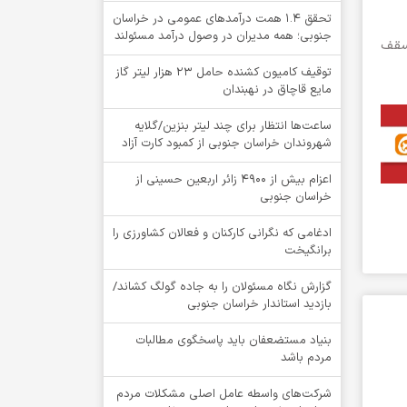
تحقق ۱.۴ همت درآمدهای عمومی در خراسان
جنوبی؛ همه مدیران در وصول درآمد مسئولند
اهد بود که در سقف
توقيف کامیون کشنده حامل 23 هزار لیتر گاز
مایع قاچاق در نهبندان
ساعت‌ها انتظار برای چند لیتر بنزین/گلایه
شهروندان خراسان جنوبی از کمبود کارت آزاد
اعزام بیش از 4900 زائر اربعین حسینی از
خراسان جنوبی
ادغامی که نگرانی کارکنان و فعالان کشاورزی را
برانگیخت
گزارش نگاه مسئولان را به جاده گولگ کشاند/
بازدید استاندار خراسان جنوبی
بنیاد مستضعفان باید پاسخگوی مطالبات
مردم باشد
شرکت‌های واسطه عامل اصلی مشکلات مردم