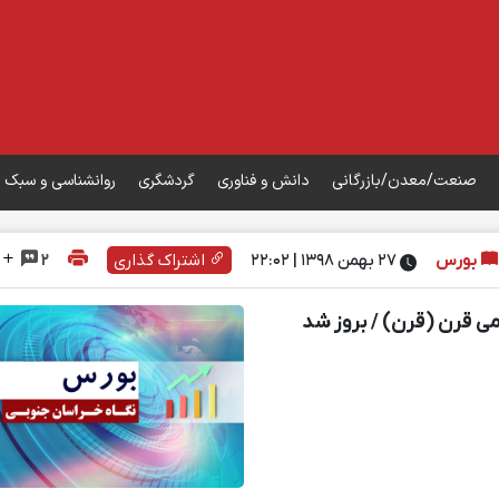
صنعت/معدن/بازرگانی
دانش و فناوری
گردشگری
روانشناسی و سبک 
بورس
۲۷ بهمن ۱۳۹۸ | 22:02
اشتراک گذاری
2
ی قرن (قرن) / بروز شد