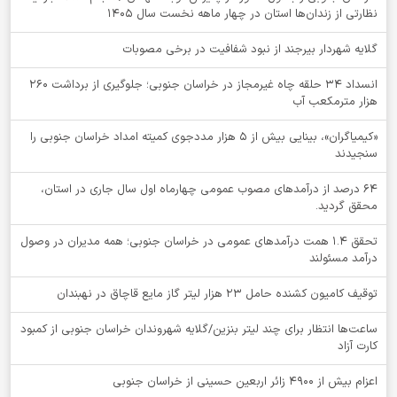
نظارتی از زندان‌ها استان در چهار ماهه نخست سال 1405
گلایه شهردار بیرجند از نبود شفافیت در برخی مصوبات
انسداد ۳۴ حلقه چاه غیرمجاز در خراسان جنوبی؛ جلوگیری از برداشت ۲۶۰
هزار مترمکعب آب
«کیمیاگران»، بینایی بیش از ۵ هزار مددجوی کمیته امداد خراسان جنوبی را
سنجیدند
64 درصد از درآمدهای مصوب عمومی چهارماه اول سال جاری در استان،
محقق گردید.
تحقق ۱.۴ همت درآمدهای عمومی در خراسان جنوبی؛ همه مدیران در وصول
درآمد مسئولند
توقيف کامیون کشنده حامل 23 هزار لیتر گاز مایع قاچاق در نهبندان
ساعت‌ها انتظار برای چند لیتر بنزین/گلایه شهروندان خراسان جنوبی از کمبود
کارت آزاد
اعزام بیش از 4900 زائر اربعین حسینی از خراسان جنوبی