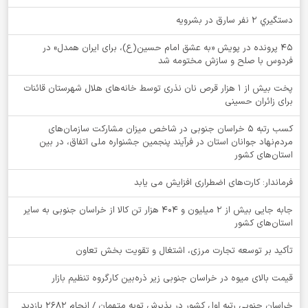
دستگيري 2 نفر سارق در بشرويه
۴۵ پرونده در پویش «به عشق امام حسین(ع)، برای ایران همدل» در
فردوس با صلح و سازش مختومه شد
پخت بیش از 1 هزار قرص نان نذری توسط خانه‌های هلال شهرستان قائنات
برای زائران حسینی
کسب رتبه ۵ خراسان جنوبی در شاخص میزان مشارکت سازمان‌های
مردم‌نهاد جوانان استان در فرآیند پنجمین جشنواره ملی اتفاق، در بین
استان‌های کشور
فرماندار: کارت‌های اضطراری افزایش می یابد
جابه جایی بیش از 2 میلیون و 404 هزار تن کالا از خراسان جنوبی به سایر
استان‌های کشور
تأکید بر توسعه تجارت مرزی، اشتغال و تقویت بخش تعاون
قیمت بالای میوه در خراسان جنوبی زیر ذره‌بین کارگروه تنظیم بازار
خراسان جنوبی رتبه اول کشور در پذیرش توبه متهمان / انجام ۲۶۸۲ بازدید