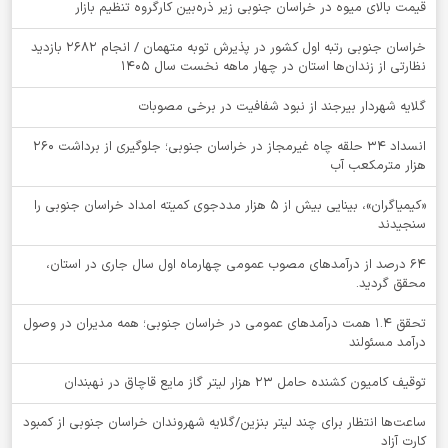
قیمت بالای میوه در خراسان جنوبی زیر ذره‌بین کارگروه تنظیم بازار
خراسان جنوبی رتبه اول کشور در پذیرش توبه متهمان / انجام ۲۶۸۲ بازدید
نظارتی از زندان‌ها استان در چهار ماهه نخست سال 1405
گلایه شهردار بیرجند از نبود شفافیت در برخی مصوبات
انسداد ۳۴ حلقه چاه غیرمجاز در خراسان جنوبی؛ جلوگیری از برداشت ۲۶۰
هزار مترمکعب آب
«کیمیاگران»، بینایی بیش از ۵ هزار مددجوی کمیته امداد خراسان جنوبی را
سنجیدند
64 درصد از درآمدهای مصوب عمومی چهارماه اول سال جاری در استان،
محقق گردید.
تحقق ۱.۴ همت درآمدهای عمومی در خراسان جنوبی؛ همه مدیران در وصول
درآمد مسئولند
توقيف کامیون کشنده حامل 23 هزار لیتر گاز مایع قاچاق در نهبندان
ساعت‌ها انتظار برای چند لیتر بنزین/گلایه شهروندان خراسان جنوبی از کمبود
کارت آزاد