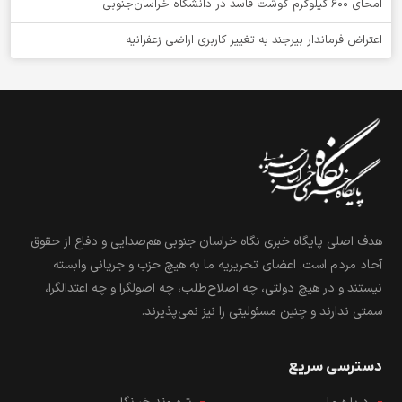
امحای ۶۰۰ کیلوگرم گوشت فاسد در دانشگاه خراسان‌جنوبی
اعتراض فرماندار بیرجند به تغییر کاربری اراضی زعفرانیه
هدف اصلی پایگاه خبری نگاه خراسان جنوبی هم‌صدایی و دفاع از حقوق
آحاد مردم است. اعضای تحریریه ما به هیچ حزب و جریانی وابسته
نیستند و در هیچ دولتی، چه اصلاح‌طلب، چه اصولگرا و چه اعتدالگرا،
سمتی ندارند و چنین مسئولیتی را نیز نمی‌پذیرند.
دسترسی سریع