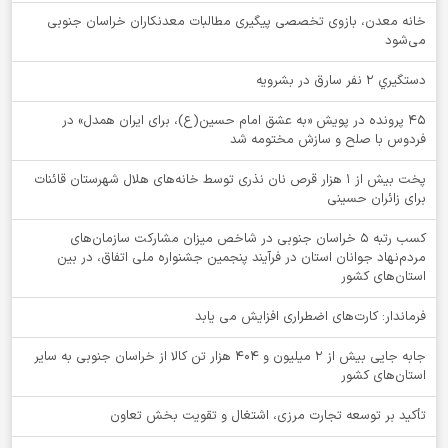
خانه معدن، بازوی تخصصی پیگیری مطالبات معدنکاران خراسان جنوبی
می‌شود
دستگيري 2 نفر سارق در بشرويه
۴۵ پرونده در پویش «به عشق امام حسین(ع)، برای ایران همدل» در
فردوس با صلح و سازش مختومه شد
پخت بیش از 1 هزار قرص نان نذری توسط خانه‌های هلال شهرستان قائنات
برای زائران حسینی
کسب رتبه ۵ خراسان جنوبی در شاخص میزان مشارکت سازمان‌های
مردم‌نهاد جوانان استان در فرآیند پنجمین جشنواره ملی اتفاق، در بین
استان‌های کشور
فرماندار: کارت‌های اضطراری افزایش می یابد
جابه جایی بیش از 2 میلیون و 404 هزار تن کالا از خراسان جنوبی به سایر
استان‌های کشور
تأکید بر توسعه تجارت مرزی، اشتغال و تقویت بخش تعاون